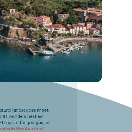
 natural landscapes meet
 its wonders nestled
hikes in the garrigue, or
site in the South of