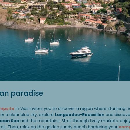
an paradise
mpsite
in Vias invites you to discover a region where stunning
er a clear blue sky, explore
Languedoc-Roussillon
and discover
nean Sea
and the mountains. Stroll through lively markets, enjoy 
rds. Then, relax on the golden sandy beach bordering your
camp