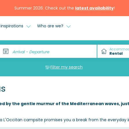
Summer 2026: Check out the
latest availability
!
inspirations
Who are we?
Accommod
Arrival - Departure
Filter my search
as
led by the gentle murmur of the Mediterranean waves, just
lia L'Occitan campsite promises you a break from the everyday i