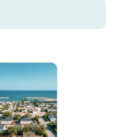
!
Would you like to discover:
Campsite Les Sablons ?
Discover