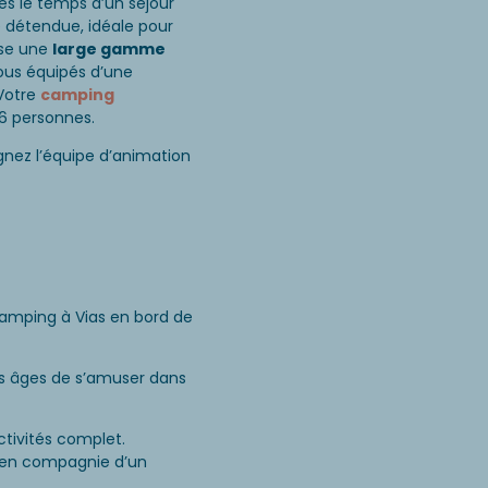
es le temps d’un séjour
 détendue, idéale pour
ose une
large gamme
ous équipés d’une
 Votre
camping
6 personnes.
gnez l’équipe d’animation
 camping à Vias en bord de
es âges de s’amuser dans
ctivités complet.
 en compagnie d’un