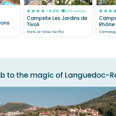
8.1/10
1001 reviews
Campsite Les Jardins de
Campsi
lons
Tivoli
Rhône
Gard, Le-Grau-du-Roi
 to the magic of Languedoc-Ro