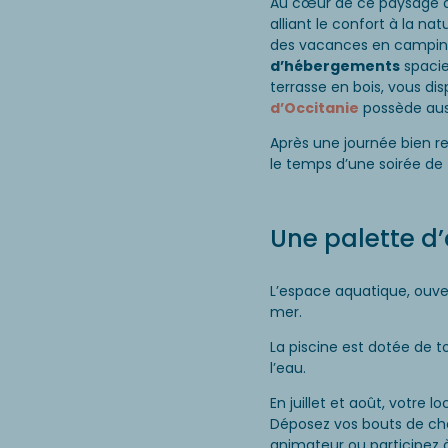
Au cœur de ce paysage d
alliant le confort à la na
des vacances en camping
d’hébergements
spacie
terrasse en bois, vous di
d’Occitanie
possède auss
Après une journée bien r
le temps d’une soirée de
Une palette d’
L’espace aquatique, ouver
mer.
La piscine est dotée de 
l’eau.
En juillet et août, votre
Déposez vos bouts de ch
animateur ou participez à