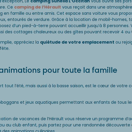
’exception, Le
camping Sunêlia L’Occitan
vous ouvre ses port
ture. Ce
camping de l’Hérault
vous reçoit dans une atmosphère
 en famille ou entre amis. Cet espace sans voiture vous prop
ux, entourés de verdure. Grâce à la location de mobil-homes, t
sposez d’un pied-à-terre pouvant accueillir jusqu’à 8 personnes.
i des cottages chaleureux ou des gîtes pouvant recevoir 4 ou 
emplie, appréciez la
quiétude de votre emplacement
ou rejoi
 fête.
animations pour toute la famille
t tout l’été, mais aussi à la basse saison, est le cœur de votre
toboggans et jeux aquatiques permettant aux enfants de tous l
 location de vacances de l’Hérault vous réserve un programme d’a
ou au club enfant, puis partez pour une randonnée découverte
 des animations culinaires.