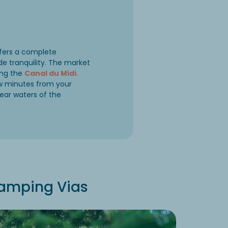
offers a complete
de tranquility. The market
ong the
Canal du Midi.
ew minutes from your
ear waters of the
Camping Vias