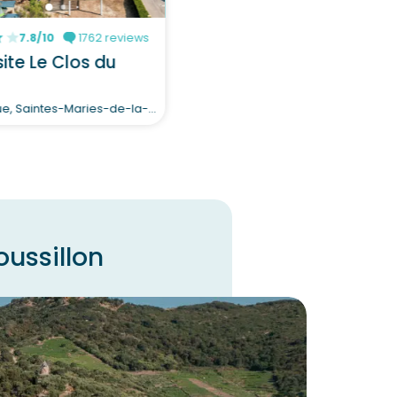
7.8/10
1762 reviews
te Le Clos du
Carmargue, Saintes-Maries-de-la-Mer
ussillon