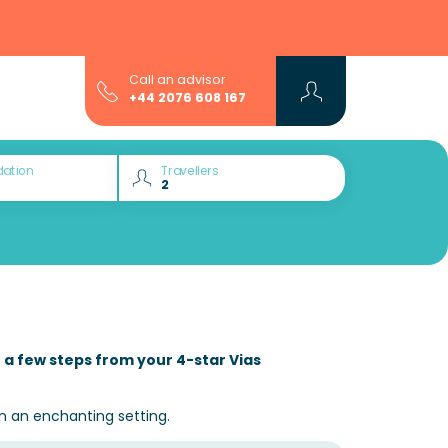
Call an advisor
+44 2076 608 167
ation
Travellers
 a few steps from your 4-star Vias
n an enchanting setting.