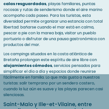
calas resguardadas
, playas familiares, puntas
rocosas y rutas de senderismo donde el aire marino
acompaña cada paseo. Para los turistas, esta
diversidad permite organizar una estancia con total
libertad: bañarse cuando el mar está en calma,
pescar a pie con la marea baja, visitar un pueblo
portuario o disfrutar de una pausa gastronómica con
productos del mar.
Los campings situados en la costa atlántica de
Bretaña prolongan este espíritu de aire libre con
alojamientos cómodos
, servicios pensados para
simplificar el día a día y espacios donde reunirse
fácilmente en familia. Lo que más gusta a nuestros
turistas: salir temprano por un sendero costero,
cuando la luz aún es suave y las playas parecen casi
silenciosas.
Saint-Malo y Ille-et-Vilaine, entre