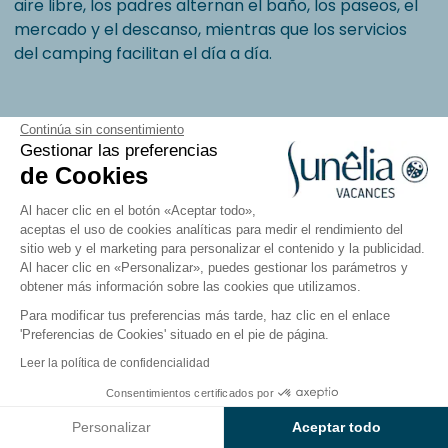
aire libre, los padres alternan el baño, los paseos, el
mercado y el descanso, mientras que los servicios
del camping facilitan el día a día.
Continúa sin consentimiento
Gestionar las preferencias
de Cookies
Las Landas y el País Vasco: la fuerza
del océano, entre naturaleza y
Al hacer clic en el botón «Aceptar todo»,
cultura
aceptas el uso de cookies analíticas para medir el rendimiento del
sitio web y el marketing para personalizar el contenido y la publicidad.
Al hacer clic en «Personalizar», puedes gestionar los parámetros y
obtener más información sobre las cookies que utilizamos.
Para modificar tus preferencias más tarde, haz clic en el enlace
'Preferencias de Cookies' situado en el pie de página.
Leer la política de confidencialidad
Consentimientos certificados por
Ver resultados en el mapa
Personalizar
Aceptar todo