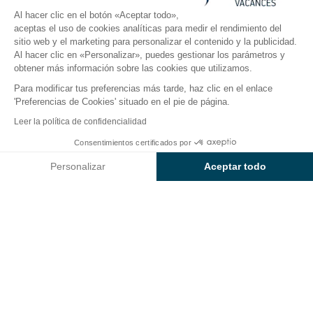
Al hacer clic en el botón «Aceptar todo»,
aceptas el uso de cookies analíticas para medir el rendimiento del
sitio web y el marketing para personalizar el contenido y la publicidad.
El camping
Alojamientos
Actividades
En torno al
Al hacer clic en «Personalizar», puedes gestionar los parámetros y
obtener más información sobre las cookies que utilizamos.
Para modificar tus preferencias más tarde, haz clic en el enlace
Camping Le Paradis: estancia en la
'Preferencias de Cookies' situado en el pie de página.
naturaleza en Talmont-Saint-Hilaire
Leer la política de confidencialidad
Bienvenido al
Consentimientos certificados por
camping Sunêlia Le Paradis
en
Consultar precios y disponibilidad
Talmont-Saint-Hilaire
. Aquí, en este verdadero
Personalizar
Aceptar todo
remanso de simplicidad y cordialidad, las vacaciones
Axeptio consent
Plataforma de Gestión de Consentimiento: Personaliza tus Op
en familia recobran todo su sentido:
convivencia, risas
y momentos auténticos
.
Nuestra plataforma te permite personalizar y gestionar tus ajus
A 4 km de la
playa de Veillon
y a solo 10 minutos del
lago de Tanchet
, nuestro
camping 4 estrellas
te
invita a disfrutar de la naturaleza de los alrededores
de
Vendée
.
Ya sea para un
paseo por el mar
, una salida