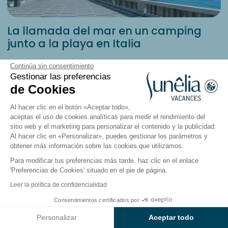
La llamada del mar en un camping
junto a la playa en Italia
¿Sueñas con unas vacaciones junto al mar? Reserva
Continúa sin consentimiento
un
camping
en Italia y disfruta de un refrescante
Gestionar las preferencias
baño en aguas cálidas cada día. Tendrás acceso
de Cookies
directo a la playa a través de un corto sendero que
Al hacer clic en el botón «Aceptar todo»,
te llevará directamente a una franja de arena fina.
aceptas el uso de cookies analíticas para medir el rendimiento del
Extiende tu toalla y admira este paisaje idílico del que
sitio web y el marketing para personalizar el contenido y la publicidad.
nunca te cansarás.
Al hacer clic en «Personalizar», puedes gestionar los parámetros y
obtener más información sobre las cookies que utilizamos.
Aprovecha esta oportunidad para disfrutar de
Para modificar tus preferencias más tarde, haz clic en el enlace
deportes acuáticos con tu familia:
'Preferencias de Cookies' situado en el pie de página.
Leer la política de confidencialidad
Buceo en las
islas Maddalena;
Paseo en kayak por la costa de
Vignola
Consentimientos certificados por
Ver resultados en el mapa
Mare;
Personalizar
Aceptar todo
Practicar paddle surf en la
laguna de