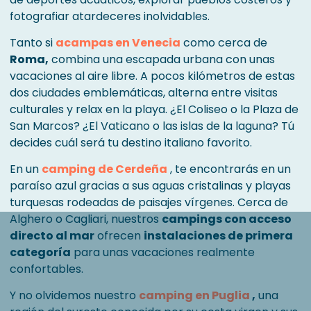
fotografiar atardeceres inolvidables.
Tanto si
acampas en Venecia
como cerca de
Roma,
combina una escapada urbana con unas
vacaciones al aire libre. A pocos kilómetros de estas
dos ciudades emblemáticas, alterna entre visitas
culturales y relax en la playa. ¿El Coliseo o la Plaza de
San Marcos? ¿El Vaticano o las islas de la laguna? Tú
decides cuál será tu destino italiano favorito.
En un
camping de Cerdeña
, te encontrarás en un
paraíso azul gracias a sus aguas cristalinas y playas
turquesas rodeadas de paisajes vírgenes. Cerca de
Alghero o Cagliari, nuestros
campings con acceso
directo al mar
ofrecen
instalaciones de primera
categoría
para unas vacaciones realmente
confortables.
Y no olvidemos nuestro
camping en Puglia
,
una