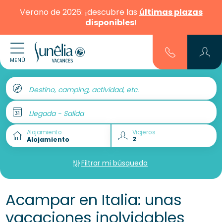
Verano de 2026: ¡descubre las
últimas plazas
disponibles
!
MENÚ
Destino, camping, actividad, etc.
Llegada - Salida
Alojamiento
Viajeros
Filtrar mi búsqueda
Acampar en Italia: unas
vacaciones inolvidables