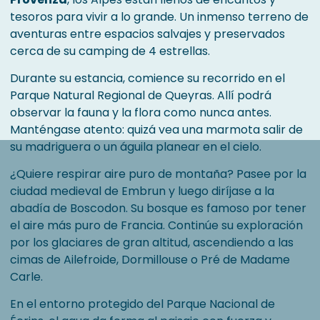
tesoros para vivir a lo grande. Un inmenso terreno de
aventuras entre espacios salvajes y preservados
cerca de su camping de 4 estrellas.
Durante su estancia, comience su recorrido en el
Parque Natural Regional de Queyras. Allí podrá
observar la fauna y la flora como nunca antes.
Manténgase atento: quizá vea una marmota salir de
su madriguera o un águila planear en el cielo.
¿Quiere respirar aire puro de montaña? Pasee por la
ciudad medieval de Embrun y luego diríjase a la
abadía de Boscodon. Su bosque es famoso por tener
el aire más puro de Francia. Continúe su exploración
por los glaciares de gran altitud, ascendiendo a las
cimas de Ailefroide, Dormillouse o Pré de Madame
Carle.
En el entorno protegido del Parque Nacional de