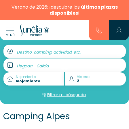
Verano de 2026: ¡descubre las
últimas plazas
disponibles
!
MENÚ
Destino, camping, actividad, etc.
Llegada - Salida
Alojamiento
Viajeros
Filtrar mi búsqueda
Camping Alpes