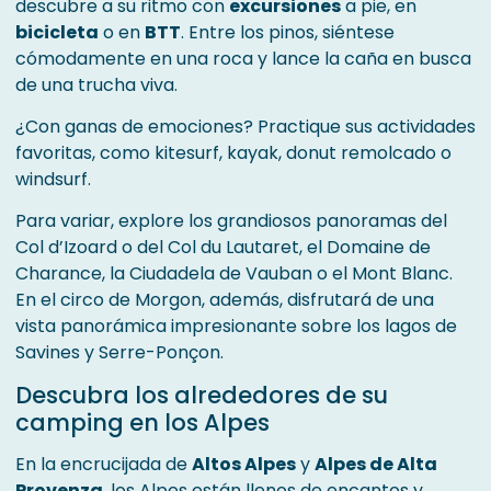
descubre a su ritmo con
excursiones
a pie, en
bicicleta
o en
BTT
. Entre los pinos, siéntese
cómodamente en una roca y lance la caña en busca
de una trucha viva.
¿Con ganas de emociones? Practique sus actividades
favoritas, como kitesurf, kayak, donut remolcado o
windsurf.
Para variar, explore los grandiosos panoramas del
Col d’Izoard o del Col du Lautaret, el Domaine de
Charance, la Ciudadela de Vauban o el Mont Blanc.
En el circo de Morgon, además, disfrutará de una
vista panorámica impresionante sobre los lagos de
Savines y Serre-Ponçon.
Descubra los alrededores de su
camping en los Alpes
En la encrucijada de
Altos Alpes
y
Alpes de Alta
Provenza
, los Alpes están llenos de encantos y