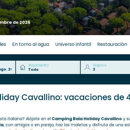
embre de 2026
des
En torno al agua
Universo infantil
Restauración
Alojamiento
Viajeros
day Cavallino: vacaciones de 4 
ta italiana? Alójate en el
Camping Baia Holiday Cavallino
y s
ia
, con amigos o en pareja, haz las maletas y disfruta de una e