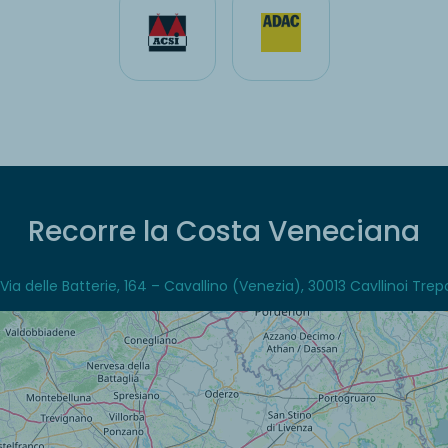
Recorre la Costa Veneciana
Via delle Batterie, 164 – Cavallino (Venezia), 30013 Cavllinoi Trepo