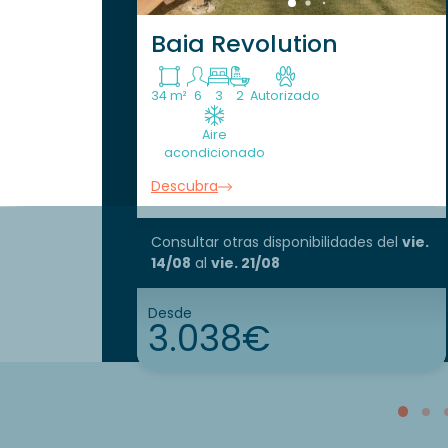
Baia Revolution
34 m²
6
3
2
Autorizado
Aire
acondicionado
Descubra
Consultar otras disponibilidades
del
vie.
14/08
al
vie. 21/08
Desde
3.038€