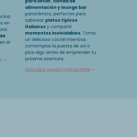
para llevar, tienda de
alimentación y lounge bar
panorámico, perfectos para
scina
saborear
platos típicos
es en
italianos
y compartir
 una
momentos inolvidables
. Toma
ada
un delicioso cóctel mientras
en el
contemplas la puesta de sol o
pica algo antes de emprender tu
próxima aventura.
o
Descubre nuestro restaurante