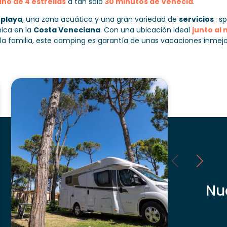
no de 4 estrellas
a tan sólo
30 minutos de Venecia
.
 playa
, una zona acuática y una gran variedad de
servicios
: s
nica en la
Costa Veneciana
. Con una ubicación ideal
junto al
la familia, este camping es garantía de unas vacaciones inmejo
Nu