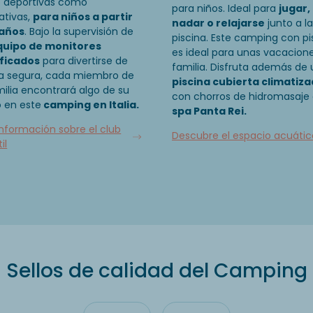
o deportivas como
para niños. Ideal para
jugar,
ativas,
para niños a partir
nadar o relajarse
junto a la
 años
. Bajo la supervisión de
piscina. Este camping con pi
quipo de monitores
es ideal para unas vacacion
ificados
para divertirse de
familia. Disfruta además de
a segura, cada miembro de
piscina cubierta climatiz
milia encontrará algo de su
con chorros de hidromasaje 
 en este
camping en Italia.
spa Panta Rei.
nformación sobre el club
Descubre el espacio acuátic
il
Sellos de calidad del Camping