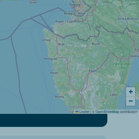
+
−
Leaflet
|
©
OpenStreetMap
contributors