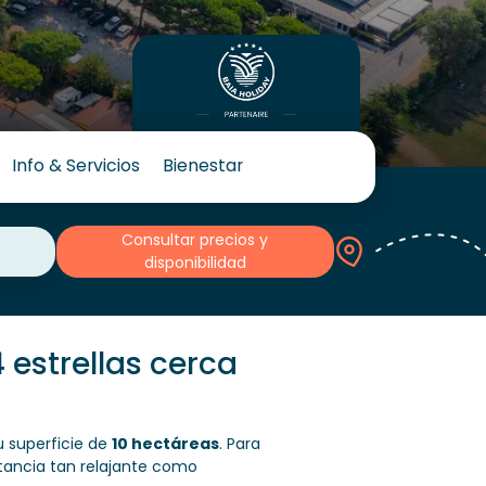
Info & Servicios
Bienestar
Consultar precios y
disponibilidad
estrellas cerca
u superficie de
10 hectáreas
. Para
stancia tan relajante como