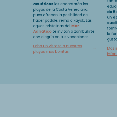
tant
acuáticos
les encantarán las
educ
playas de la Costa Veneciana,
de 5
pues ofrecen la posibilidad de
un
e
hacer paddle, remo o kayak. Las
cual
aguas cristalinas del
Mar
form
Adriático
te invitan a zambullirte
la fa
con alegría en tus vacaciones.
gusto
Echa un vistazo a nuestras
Más i
playas más bonitas
infant