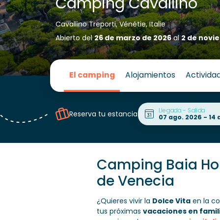
Camping Cavallino
Cavallino Treporti, Vénétie, Italie
Abierto del
26 de marzo de 2026
al
2 de novi
El camping
Alojamientos
Activida
Llegada - Salida
Reserva tu estancia
Camping Baia Holi
de Venecia
¿Quieres vivir la
Dolce Vita
en la cos
tus próximas
vacaciones en famil