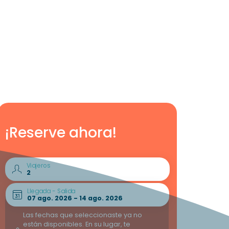
¡Reserve ahora!
Viajeros
Llegada - Salida
Las fechas que seleccionaste ya no
están disponibles. En su lugar, te