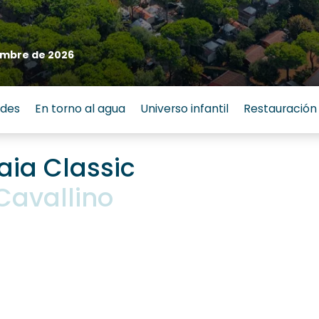
embre de 2026
ades
En torno al agua
Universo infantil
Restauración
aia Classic
avallino