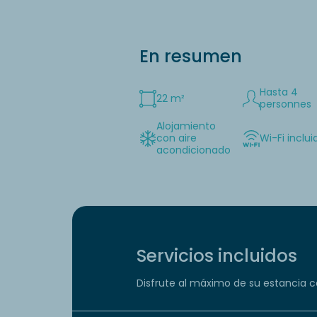
En resumen
Hasta 4
22 m²
personnes
Alojamiento
con aire
Wi-Fi inclui
acondicionado
Servicios incluidos
Disfrute al máximo de su estancia co