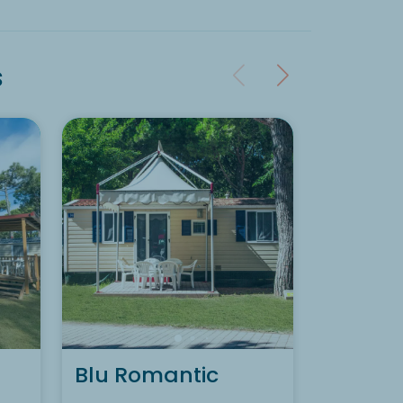
s
Blu Romantic
Baia El