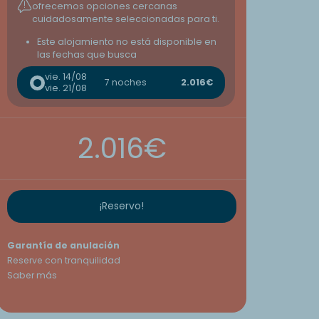
ofrecemos opciones cercanas
cuidadosamente seleccionadas para ti.
Este alojamiento no está disponible en
las fechas que busca
vie. 14/08
7 noches
2.016€
vie. 21/08
2.016€
¡Reservo!
Garantía de anulación
Reserve con tranquilidad
Saber más