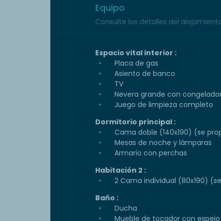
Equipo
Consulte los detalles del alojamiento 
Espacio vital interior :
Placa de gas
Asiento de banco
TV
Nevera grande con congelado
Juego de limpieza completo
Dormitorio principal :
Cama doble (140x190) (se prop
Mesas de noche y lámparas
Armario con perchas
Habitación 2 :
2 Cama individual (80x190) (s
Baño :
Ducha
Mueble de tocador con espejo