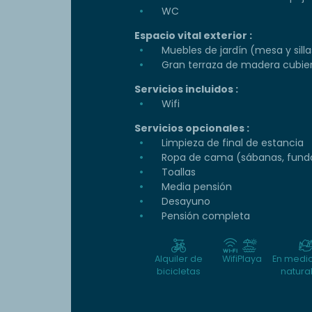
WC
Espacio vital exterior :
Muebles de jardín (mesa y silla
Gran terraza de madera cubie
Servicios incluidos :
Wifi
Servicios opcionales :
Limpieza de final de estancia
Ropa de cama (sábanas, funda
Toallas
Media pensión
Desayuno
Pensión completa
Alquiler de
Wifi
Playa
En medio
bicicletas
natura