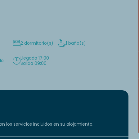
2 dormitorio(s)
1 baño(s)
Llegada 17:00
do
Salida 09:00
n los servicios incluidos en su alojamiento.