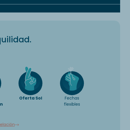
uilidad.
Oferta Sol
Fechas
ón
flexibles
elación