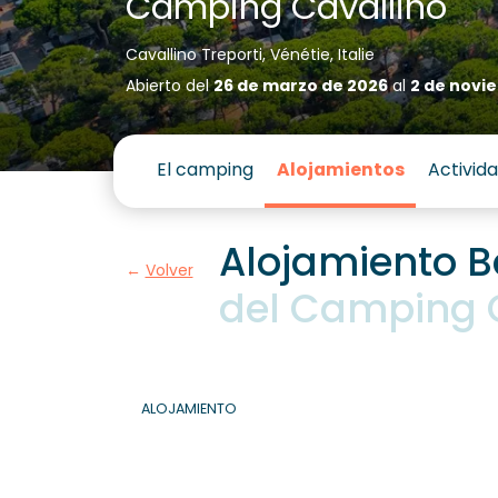
Camping Cavallino
Cavallino Treporti, Vénétie, Italie
Abierto del
26 de marzo de 2026
al
2 de novi
El camping
Alojamientos
Activid
Alojamiento B
Volver
del
Camping C
ALOJAMIENTO