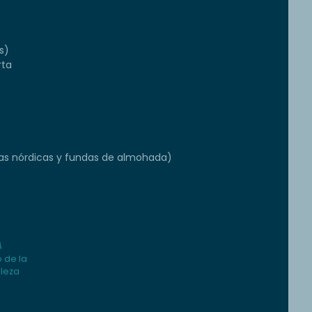
s)
rta
s nórdicas y fundas de almohada)
 de la
lleza