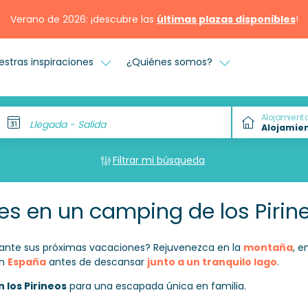
Verano de 2026: ¡descubre las
últimas plazas disponibles
!
estras inspiraciones
¿Quiénes somos?
Alojamient
Llegada - Salida
Filtrar mi búsqueda
es en un camping de los Pirin
durante sus próximas vacaciones? Rejuvenezca en la
montaña
, e
n
España
antes de descansar
junto a un tranquilo lago
.
 los Pirineos
para una escapada única en familia.