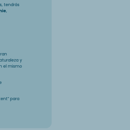
s, tendrás
nie
,
gran
aturaleza y
n el mismo
e
tent” para