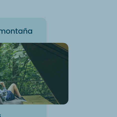
a montaña
s