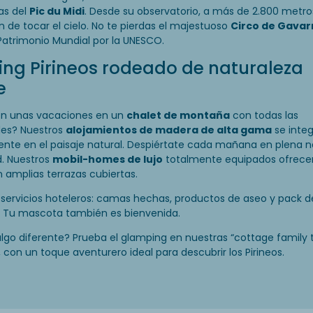
as del
Pic du Midi
. Desde su observatorio, a más de 2.800 metro
n de tocar el cielo. No te pierdas el majestuoso
Circo de Gavar
Patrimonio Mundial por la UNESCO.
ng Pirineos rodeado de naturaleza
e
n unas vacaciones en un
chalet de montaña
con todas las
es? Nuestros
alojamientos de madera de alta gama
se inte
nte en el paisaje natural. Despiértate cada mañana en plena n
d. Nuestros
mobil-homes de lujo
totalmente equipados ofrece
 amplias terrazas cubiertas.
 servicios hoteleros: camas hechas, productos de aseo y pack d
. Tu mascota también es bienvenida.
algo diferente? Prueba el glamping en nuestras “cottage family 
 con un toque aventurero ideal para descubrir los Pirineos.