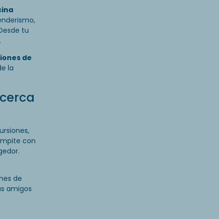
cina
enderismo,
 Desde tu
.
iones de
de la
 cerca
ursiones,
Compite con
gedor.
ches de
sus amigos