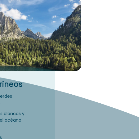
irineos
verdes
s
.
as blancas y
 el océano
s