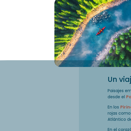
Un via
Paisajes e
desde el
Pa
En los
Piri
rojas com
Atlántico d
En el coraz