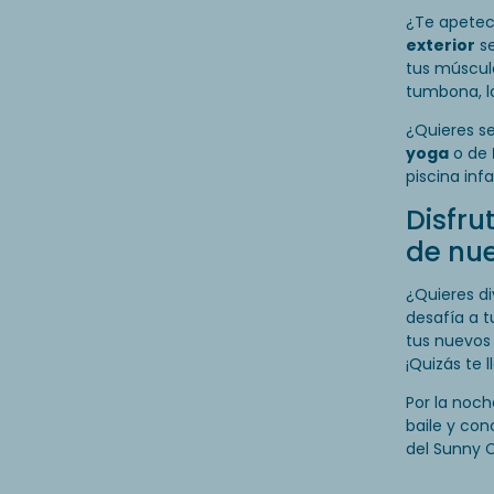
¿Te apetece
exterior
se
tus múscul
tumbona, la
¿Quieres se
yoga
o de
piscina inf
Disfru
de nue
¿Quieres di
desafía a t
tus nuevos
¡Quizás te l
Por la noch
baile y con
del Sunny C