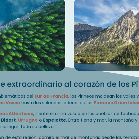
je extraordinario al corazón de los P
mblemáticos del
sur de Francia
, los Pirineos moldean los valles 
ís Vasco
hasta las soleadas laderas de los
Pirineos Orientale
neos Atlánticos
, siente el alma vasca en los pueblos de fachad
o
Bidart
,
Urrugne
o
Espelette
. Entre tierra y mar, la montaña y
espliegan toda su belleza.
ón de esta región, admira el mar de montañas desde las terraza