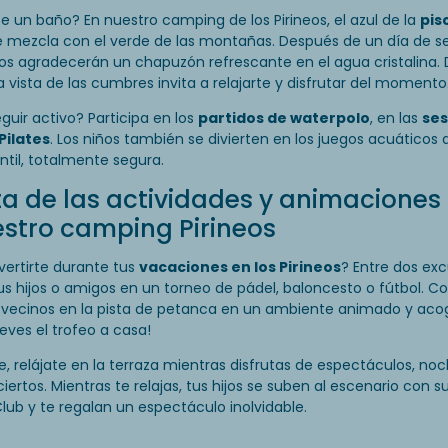
 un baño? En nuestro camping de los Pirineos, el azul de la
pis
 mezcla con el verde de las montañas. Después de un día de s
os agradecerán un chapuzón refrescante en el agua cristalina.
 vista de las cumbres invita a relajarte y disfrutar del momento
guir activo? Participa en los
partidos de waterpolo
, en las
ses
Pilates
. Los niños también se divierten en los juegos acuáticos 
antil, totalmente segura.
ta de las actividades y animaciones
stro camping Pirineos
vertirte durante tus
vacaciones en los Pirineos
? Entre dos exc
us hijos o amigos en un torneo de pádel, baloncesto o fútbol. 
 vecinos en la pista de petanca en un ambiente animado y aco
leves el trofeo a casa!
e, relájate en la terraza mientras disfrutas de espectáculos, no
ciertos. Mientras te relajas, tus hijos se suben al escenario con 
lub y te regalan un espectáculo inolvidable.