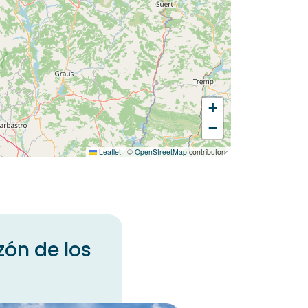
+
−
Leaflet
|
©
OpenStreetMap
contributors
zón de los