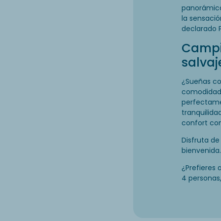
panorámic
la sensació
declarado 
Campi
salvaj
¿Sueñas co
comodidad
perfectame
tranquilida
confort con
Disfruta de
bienvenida
¿Prefieres 
4 personas,