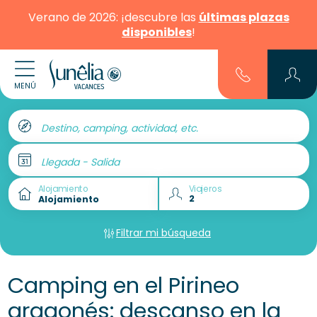
Verano de 2026: ¡descubre las
últimas plazas
disponibles
!
MENÚ
Destino, camping, actividad, etc.
Llegada - Salida
Alojamiento
Viajeros
Filtrar mi búsqueda
Camping en el Pirineo
aragonés: descanso en la