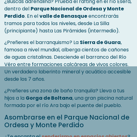
¿Buscas adrenalina? Prueba el rafting en el río Ésera,
dentro del
Parque Nacional de Ordesa y Monte
Perdido
. En el
valle de Benasque
encontrarás
tramos para todos los niveles, desde La Silla
(principiante) hasta Las Pirámides (intermedio).
¿Prefieres el barranquismo? La
Sierra de Guara
,
famosa a nivel mundial, alberga cientos de cañones
de aguas cristalinas. Desciende el barranco del Río
Véro entre formaciones calcáreas de vivos colores.
Un verdadero laberinto mineral y acuático accesible
desde los 7 años.
¿Prefieres una zona de baño tranquila? Lleva a tus
hijos a la
Gorga de Boltana
, una gran piscina natural
formada por el río Ara bajo el puente del pueblo.
Asombrarse en el Parque Nacional de
Ordesa y Monte Perdido
¿Te encanta el
senderismo en espacios abiertos
?