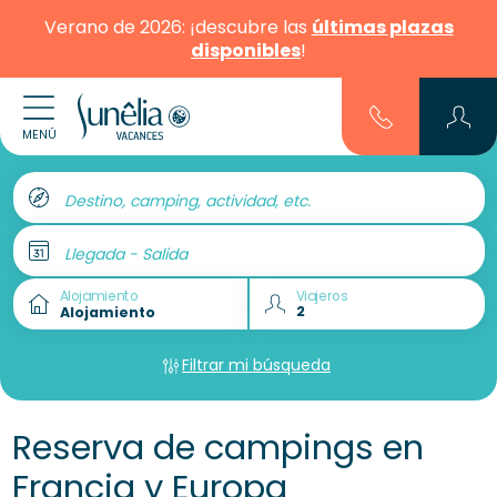
Verano de 2026: ¡descubre las
últimas plazas
disponibles
!
MENÚ
Destino, camping, actividad, etc.
Llegada - Salida
Alojamiento
Viajeros
Filtrar mi búsqueda
Reserva de campings en
Francia y Europa