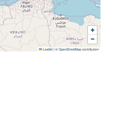
+
¿Quiere descubrir :
−
Camping L'Argentière ?
Leaflet
|
©
OpenStreetMap
contributors
Descubra