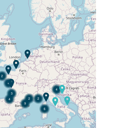
¿Quiere descubrir :
Camping L'Orangerie de
Lanniron ?
Descubra
2
4
4
3
2
2
4
9
6