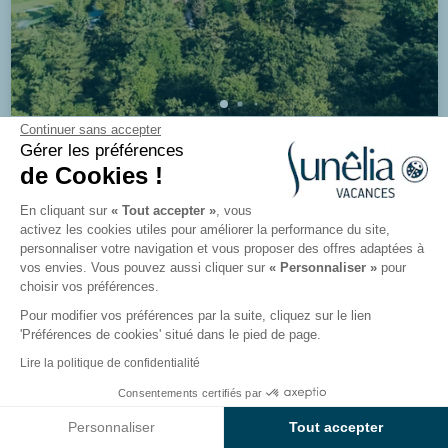
Continuer sans accepter
8/10
979 avis
Gérer les préférences
Camping Ibardin
de Cookies !
Urrugne, Pays-Basque
En cliquant sur
« Tout accepter »
, vous
activez les cookies utiles pour améliorer la performance du site,
personnaliser votre navigation et vous proposer des offres adaptées à
Voir le camping
vos envies. Vous pouvez aussi cliquer sur
« Personnaliser »
pour
choisir vos préférences.
Pour modifier vos préférences par la suite, cliquez sur le lien
'Préférences de cookies' situé dans le pied de page.
Lire la politique de confidentialité
Consentements certifiés par
Voir les résultats sur la carte
Personnaliser
Tout accepter