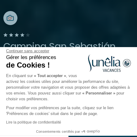
Camping San Sebastián
Continuer sans accepter
Gérer les préférences
San Sebastián, Pays Basque, Espagne
de Cookies !
Ouverture toute l'année
En cliquant sur
« Tout accepter »
, vous
activez les cookies utiles pour améliorer la performance du site,
personnaliser votre navigation et vous proposer des offres adaptées à
Le camping
Hébergements
Activités
Autour de l
vos envies. Vous pouvez aussi cliquer sur
« Personnaliser »
pour
choisir vos préférences.
Pour modifier vos préférences par la suite, cliquez sur le lien
Camping wecamp San Sebastián :
'Préférences de cookies' situé dans le pied de page.
imprégnez-vous de l’art de vivre
Lire la politique de confidentialité
espagnol
Consentements certifiés par
Voir prix et disponibilités