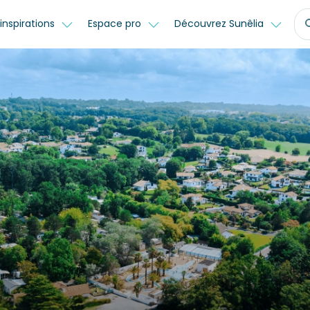
inspirations
Espace pro
Découvrez Sunêlia