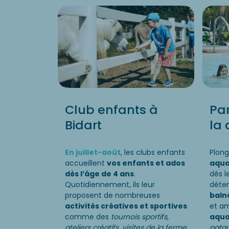
Club enfants à
Pa
Bidart
la
En juillet-août
, les clubs enfants
Plong
accueillent
vos enfants et ados
aqua
dès l’âge de 4 ans
.
dès l
Quotidiennement, ils leur
déte
proposent de nombreuses
baln
activités créatives et sportives
et a
comme des
tournois sportifs,
aqua
ateliers créatifs, visites de la ferme
patau