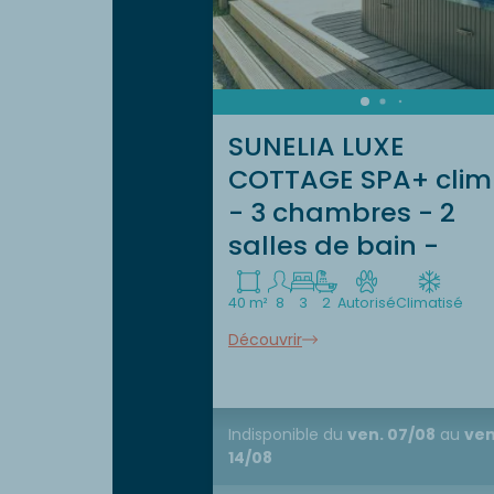
SUNELIA LUXE
COTTAGE SPA+ clim
- 3 chambres - 2
salles de bain -
40 m²
8
3
2
Autorisé
Climatisé
Découvrir
Indisponible
du
ven. 07/08
au
ven
14/08