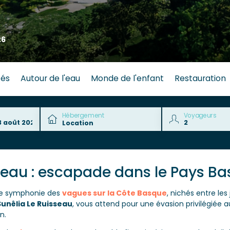
26
tés
Autour de l'eau
Monde de l'enfant
Restauration
Hébergement
Voyageurs
eau : escapade dans le Pays B
uce symphonie des
vagues sur la Côte Basque
, nichés entre le
Sunêlia Le Ruisseau
, vous attend pour une évasion privilégiée 
n.