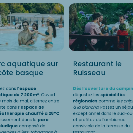
rc aquatique sur
Restaurant le
 côte basque
Ruisseau
ez dans l
’espace
Dès l’ouverture du campi
tique de 7 200m²
. Ouvert
dégustez les
spécialités
e mois de mai, alternez entre
régionales
comme
les chip
nte dans
l’espace de
à la plancha
. Passez un séjou
éothérapie chauffé à 28°C
exceptionnel dans le sud-ou
musement dans le
parc
et profitez de l’ambiance
ludique
composé de
conviviale de la terrasse du
geoires à jets, toboggans à
restaurant.