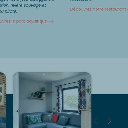
tion, rivière sauvage et
Découvrez notre restaurant 
u pirate
.
vrez le parc aquatique !