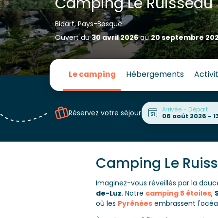
Camping Le Ruisseau
Bidart, Pays-Basque
Ouvert du
30 avril 2026
au
20 septembre 20
Le camping
Hébergements
Activi
Arrivée - Départ
Réservez votre séjour
Camping Le Ruiss
Imaginez-vous réveillés par la do
de-Luz
. Notre
camping 5 étoiles
,
où les
Pyrénées
embrassent l'océa