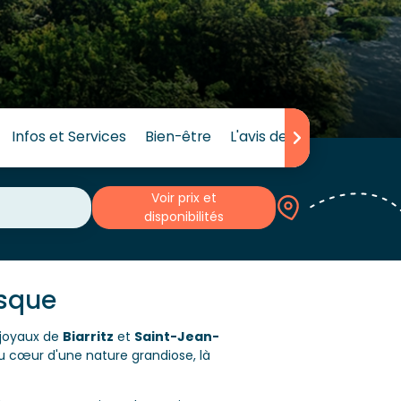
Infos et Services
Bien-être
L'avis des clients
Voir prix et
disponibilités
asque
s joyaux de
Biarritz
et
Saint-Jean-
au cœur d'une nature grandiose, là