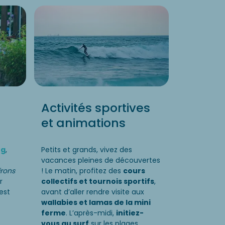
Activités sportives
et animations
ng
,
Petits et grands, vivez des
vacances pleines de découvertes
irons
! Le matin, profitez des
cours
r
collectifs et tournois sportifs
,
est
avant d’aller rendre visite aux
wallabies et lamas de la mini
ferme
. L’après-midi,
initiez-
vous au surf
sur les plages