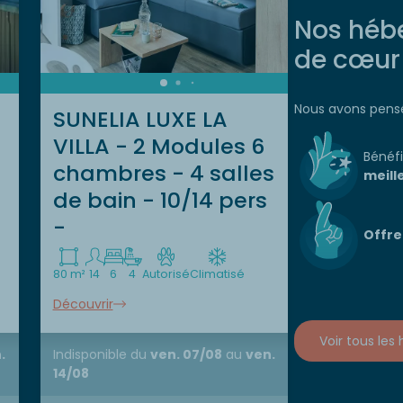
Nos héb
de cœur
SUNELI
Nous avons pensé
SUNELIA LUXE LA
VIP 3 
VILLA - 2 Modules 6
clim - 1
Bénéfi
chambres - 4 salles
bain
meill
de bain - 10/14 pers
-
35 m²
6
3
Offre 
Découvrir
80 m²
14
6
4
Autorisé
Climatisé
Découvrir
Indisponible
14/08
Voir tous le
.
Indisponible
du
ven. 07/08
au
ven.
14/08