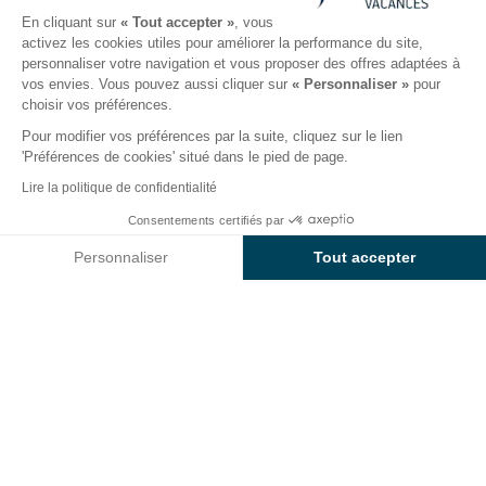
En cliquant sur
« Tout accepter »
, vous
activez les cookies utiles pour améliorer la performance du site,
personnaliser votre navigation et vous proposer des offres adaptées à
Le camping
Hébergements
Activités
Autour de l
vos envies. Vous pouvez aussi cliquer sur
« Personnaliser »
pour
choisir vos préférences.
Pour modifier vos préférences par la suite, cliquez sur le lien
Camping Baia Holiday Gasparina :
'Préférences de cookies' situé dans le pied de page.
vacances au bord du Lac de Garde
Lire la politique de confidentialité
Situé sur les rives du
Consentements certifiés par
Lac de Garde
,
découvrez le
Voir prix et disponibilités
camping 4 étoiles
Baia Holiday Gasparina
. À
Personnaliser
Tout accepter
seulement
20 mètres des plages
, profitez d’un
Axeptio consent
Plateforme de Gestion du Consentement : Personnalisez vos O
accès direct
aux eaux cristallines pour tester de
nouvelles activités nautiques et explorez des sites
Notre plateforme vous permet d'adapter et de gérer vos paramètr
emblématiques de la
province de Vérone
comme
Sirmione
et
Limone
.
Entre panoramas époustouflants propres à
l’Italie
du Nord
, gastronomie locale et hébergements
premium, ce camping est la destination idéale pour