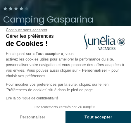
Camping Gasparina
Continuer sans accepter
Castelnuovo del Garda, Vénétie, Italie
Gérer les préférences
Ouvert du
26 mars 2026
au
2
de Cookies !
novembre 2026
En cliquant sur
« Tout accepter »
, vous
activez les cookies utiles pour améliorer la performance du site,
personnaliser votre navigation et vous proposer des offres adaptées à
Le camping
Hébergements
Activités
Autour de l
vos envies. Vous pouvez aussi cliquer sur
« Personnaliser »
pour
choisir vos préférences.
Pour modifier vos préférences par la suite, cliquez sur le lien
'Préférences de cookies' situé dans le pied de page.
Retour
Lire la politique de confidentialité
L'Emplacement Premium Plus
Dès
Consentements certifiés par
Réserver
570€
du Camping Gasparina
Personnaliser
Tout accepter
Axeptio consent
Plateforme de Gestion du Consentement : Personnalisez vos O