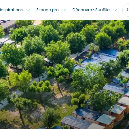
inspirations
Espace pro
Découvrez Sunêlia