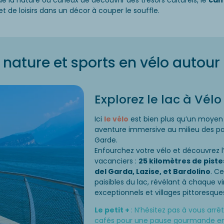
e la nature ou curieux de découvrir des trésors culturels, le
cam
 de loisirs dans un décor à couper le souffle.
nature et sports en vélo autour
Explorez le lac à Vélo
Ici
le vélo
est bien plus qu’un moyen 
aventure immersive au milieu des p
Garde.
Enfourchez votre vélo et découvrez l’
vacanciers :
25 kilomètres de piste
del Garda, Lazise, et Bardolino
. Ce
paisibles du lac, révélant à chaque
exceptionnels et villages pittoresque
Le petit +
: N’hésitez pas à vous arr
cafés pour une pause gourmande en 