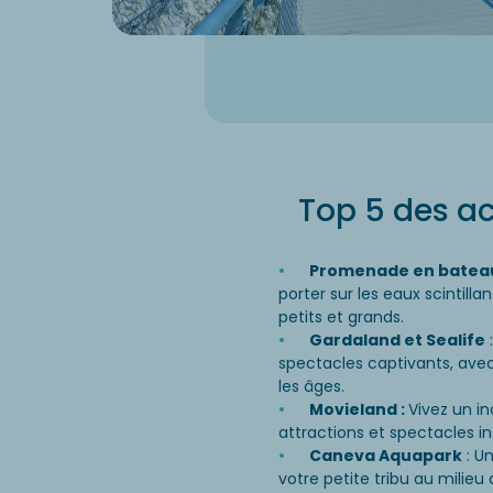
Top 5 des act
Promenade en bateau 
porter sur les eaux scintilla
petits et grands.
Gardaland et Sealife
:
spectacles captivants, avec
les âges.
Movieland :
Vivez un i
attractions et spectacles in
Caneva Aquapark
: U
votre petite tribu au milieu