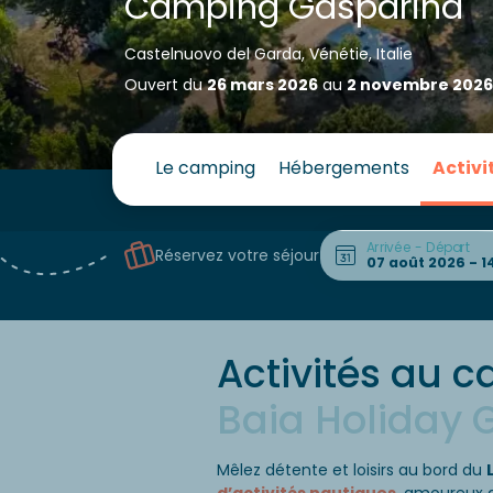
Camping Gasparina
Castelnuovo del Garda, Vénétie, Italie
Ouvert du
26 mars 2026
au
2 novembre 2026
Le camping
Hébergements
Activi
Arrivée - Départ
Réservez votre séjour
Activités au 
Baia Holiday 
Mêlez détente et loisirs au bord du