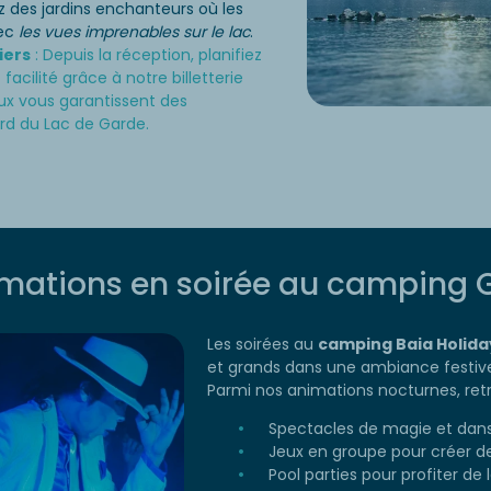
z des jardins enchanteurs où les
vec
les vues imprenables sur le lac
.
iers
: Depuis la réception, planifiez
facilité grâce à notre billetterie
aux vous garantissent des
d du Lac de Garde.
mations en soirée au camping 
Les soirées au
camping Baia Holida
et grands dans une ambiance festive
Parmi nos animations nocturnes, retr
Spectacles de magie et dans
Jeux en groupe pour créer 
Pool parties pour profiter de 