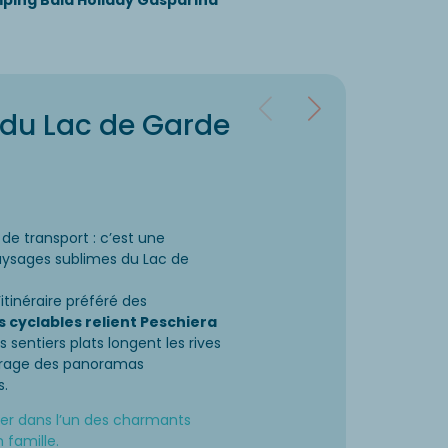
ping Baia Holiday Gasparina
 du Lac de Garde
de transport : c’est une
aysages sublimes du Lac de
itinéraire préféré des
s cyclables relient Peschiera
s sentiers plats longent les rives
 virage des panoramas
s.
êter dans l’un des charmants
famille.