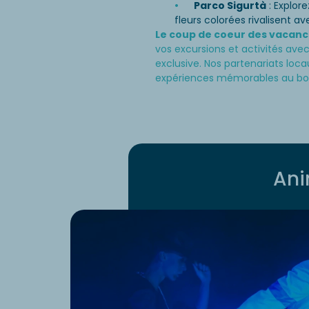
Parco Sigurtà
: Explore
fleurs colorées rivalisent a
Le coup de coeur des vacanc
vos excursions et activités avec 
exclusive. Nos partenariats loc
expériences mémorables au bor
Ani