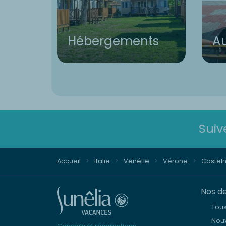
Hébergements
Au
Suiv
Accueil
Italie
Vénétie
Vérone
Castel
Nos de
Tou
Nouv