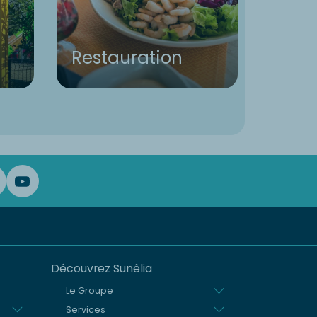
Restauration
Infos
Découvrez Sunêlia
Le Groupe
Services