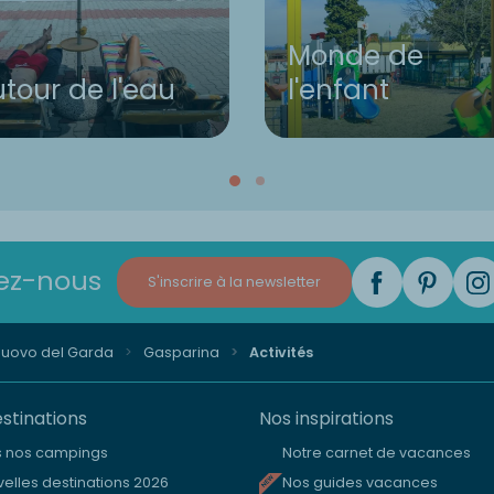
Monde de
tour de l'eau
l'enfant
ez-nous
S'inscrire à la newsletter
nuovo del Garda
Gasparina
Activités
stinations
Nos inspirations
s nos campings
Notre carnet de vacances
elles destinations 2026
Nos guides vacances