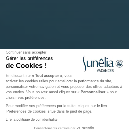
Continuer sans accepter
Gérer les préférences
Séminaire Provence
de Cookies !
En cliquant sur
« Tout accepter »
, vous
activez les cookies utiles pour améliorer la performance du site,
personnaliser votre navigation et vous proposer des offres adaptées à
Votre Séminaire d'entreprise
vos envies. Vous pouvez aussi cliquer sur
« Personnaliser »
pour
au Sunêlia L'Hippocampe -
Provence
choisir vos préférences.
Pour modifier vos préférences par la suite, cliquez sur le lien
Vous êtes à la recherche de salles de séminaire en
'Préférences de cookies' situé dans le pied de page.
Provence-Alpes-Côte d'Azur ?
Lire la politique de confidentialité
La destination 5 étoiles Sunêlia L'Hippocampe est
Consentements certifiés par