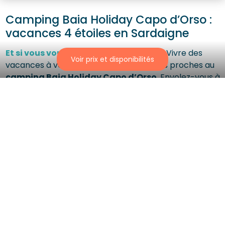
Camping Baia Holiday Capo d’Orso :
vacances 4 étoiles en Sardaigne
Et si vous vous faisiez une promesse ?
Vivre des
Voir prix et disponibilités
vacances à votre rythme entouré de vos proches au
camping Baia Holiday Capo d’Orso
. Envolez-vous à
la découverte du
nord de la Sardaigne
et de ses
paysages singuliers
, aux roches sculptées par le
vent et la mer. Profitez d’un
accès direct aux plages
dell’Orso et Salines aux eaux cristallines. Agrémentez
votre séjour avec les
nombreux services
d’un
camping 4 étoiles
:
parc aquatique, restaurant, bar,
club enfant, école de voile
…
Nos hébergements coup de coeur