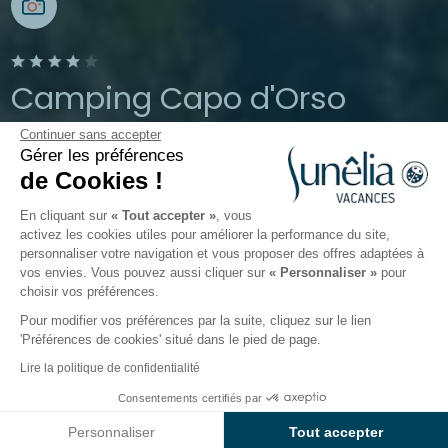
Camping Capo d'Orso
Continuer sans accepter
Palau, Sardaigne, Italie
Gérer les préférences
Ouvert du
1 avril 2026
au
19 octobre
de Cookies !
2026
En cliquant sur
« Tout accepter »
, vous
activez les cookies utiles pour améliorer la performance du site,
personnaliser votre navigation et vous proposer des offres adaptées à
ing
Hébergements
Activités
Autour de l'eau
Mo
vos envies. Vous pouvez aussi cliquer sur
« Personnaliser »
pour
choisir vos préférences.
Pour modifier vos préférences par la suite, cliquez sur le lien
Autour de l’eau au camping
'Préférences de cookies' situé dans le pied de page.
Baia Holiday Capo d’Orso
Lire la politique de confidentialité
Consentements certifiés par
Sous le soleil de la Sardaigne, alternez détente et
Voir prix et disponibilités
activités dans un
camping avec espace aquatique
Personnaliser
Tout accepter