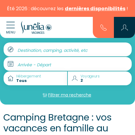
Été 2026 : découvrez les
dernières disponibilités
!
MENU
Destination, camping, activité, etc
Arrivée - Départ
Hébergement
Voyageurs
Filtrer ma recherche
Camping Bretagne : vos
vacances en famille au