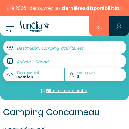
Été 2026 : découvrez les
dernières disponibilités
!
MENU
Destination, camping, activité, etc
Arrivée - Départ
Hébergement
Voyageurs
Filtrer ma recherche
Camping Concarneau
1 camping(s) trouvé(s)