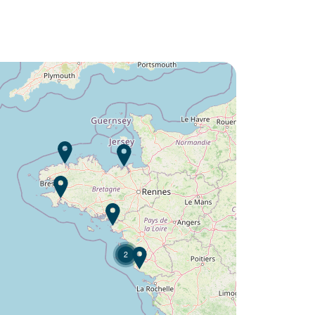
Envie de découvrir :
Camping L'Orangerie de
Lanniron ?
Découvrir
2