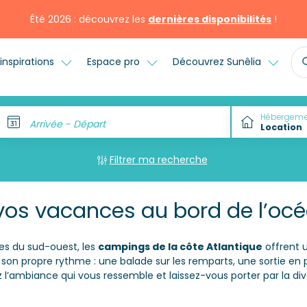
Été 2026 : découvrez les
dernières disponibilités
!
inspirations
Espace pro
Découvrez Sunêlia
Hébergeme
Arrivée - Départ
Filtrer ma recherche
vos vacances au bord de l’oc
es du sud-ouest, les
campings de la côte Atlantique
offrent 
son propre rythme : une balade sur les remparts, une sortie en p
z l’ambiance qui vous ressemble et laissez-vous porter par la di