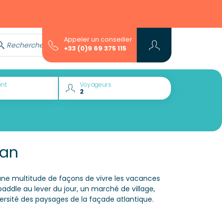
Appeler un conseiller
Rechercher avec l'assistant...
+33 (0)9 69 375 115
nt
Voyageurs
éan
une multitude de façons de vivre les vacances
addle au lever du jour, un marché de village,
versité des paysages de la façade atlantique.