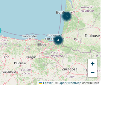
3
4
+
Envie de découvrir :
−
Camping Le Petit Bois ?
Leaflet
|
©
OpenStreetMap
contributors
Découvrir