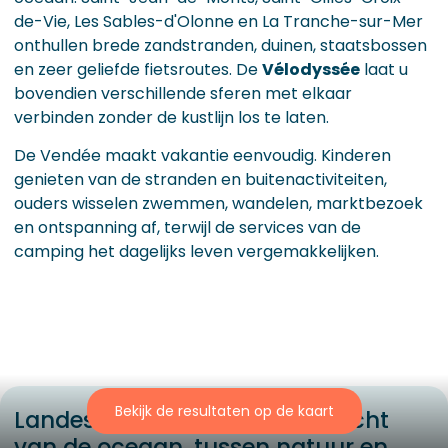
de-Vie, Les Sables-d'Olonne en La Tranche-sur-Mer
onthullen brede zandstranden, duinen, staatsbossen
en zeer geliefde fietsroutes. De
Vélodyssée
laat u
bovendien verschillende sferen met elkaar
verbinden zonder de kustlijn los te laten.
De Vendée maakt vakantie eenvoudig. Kinderen
genieten van de stranden en buitenactiviteiten,
ouders wisselen zwemmen, wandelen, marktbezoek
en ontspanning af, terwijl de services van de
camping het dagelijks leven vergemakkelijken.
Bekijk de resultaten op de kaart
Landes en Baskenland: de kracht
van de oceaan, tussen natuur en