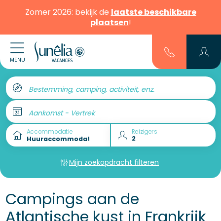
Zomer 2026: bekijk de
laatste beschikbare
plaatsen
!
MENU
Bestemming, camping, activiteit, enz.
Aankomst - Vertrek
Accommodatie
Reizigers
Mijn zoekopdracht filteren
Campings aan de
Atlantische kust in Frankrijk