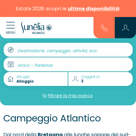
Estate 2026: scopri le
ultime disponibilità
!
MENU
Destinazione, campeggio, attività, ecc.
Arrivo - Partenza
Alloggio
Viaggiatori
Filtrare la mia ricerca
Campeggio Atlantico
Dal nord della
Bretagna
alle lunghe spiagge del sud-