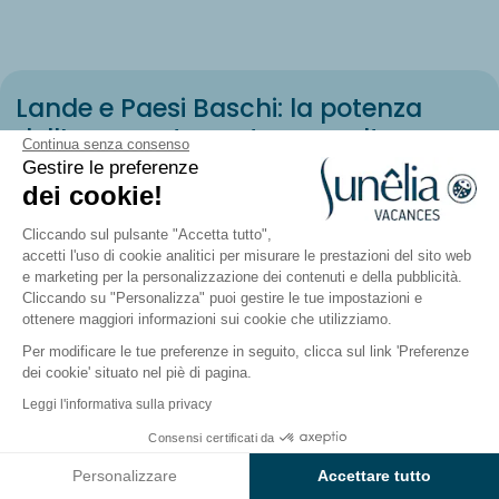
Lande e Paesi Baschi: la potenza
dell’oceano, tra natura e cultura
Continua senza consenso
Gestire le preferenze
dei cookie!
Cliccando sul pulsante "Accetta tutto",
accetti l'uso di cookie analitici per misurare le prestazioni del sito web
e marketing per la personalizzazione dei contenuti e della pubblicità.
Cliccando su "Personalizza" puoi gestire le tue impostazioni e
ottenere maggiori informazioni sui cookie che utilizziamo.
Per modificare le tue preferenze in seguito, clicca sul link 'Preferenze
dei cookie' situato nel piè di pagina.
Leggi l'informativa sulla privacy
Consensi certificati da
Vedi i risultati sulla mappa
Camping Atlantico nelle Landes: tra
Personalizzare
Accettare tutto
natura e relax