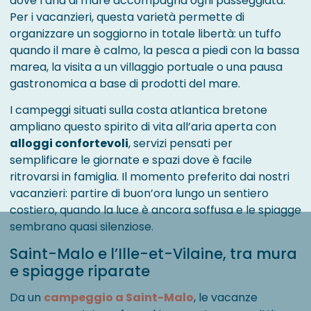
dove l’aria di mare accompagna ogni passeggiata.
Per i vacanzieri, questa varietà permette di
organizzare un soggiorno in totale libertà: un tuffo
quando il mare è calmo, la pesca a piedi con la bassa
marea, la visita a un villaggio portuale o una pausa
gastronomica a base di prodotti del mare.
I campeggi situati sulla costa atlantica bretone
ampliano questo spirito di vita all’aria aperta con
alloggi confortevoli
, servizi pensati per
semplificare le giornate e spazi dove è facile
ritrovarsi in famiglia. Il momento preferito dai nostri
vacanzieri: partire di buon’ora lungo un sentiero
costiero, quando la luce è ancora soffusa e le spiagge
sembrano quasi silenziose.
Saint-Malo e l’Ille-et-Vilaine, tra mura
e spiagge riparate
Da un
campeggio a Saint-Malo
, le vacanze