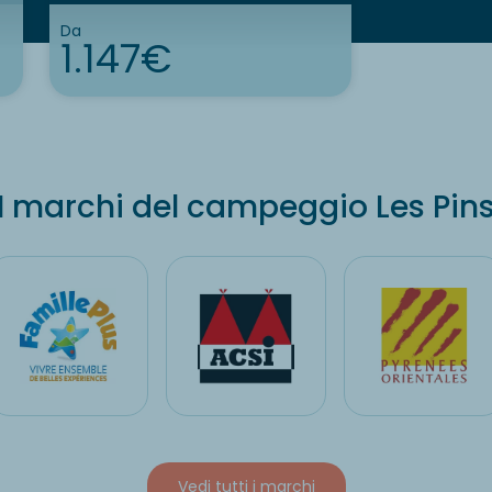
Da
1.147€
I marchi del campeggio Les Pin
Vedi tutti i marchi