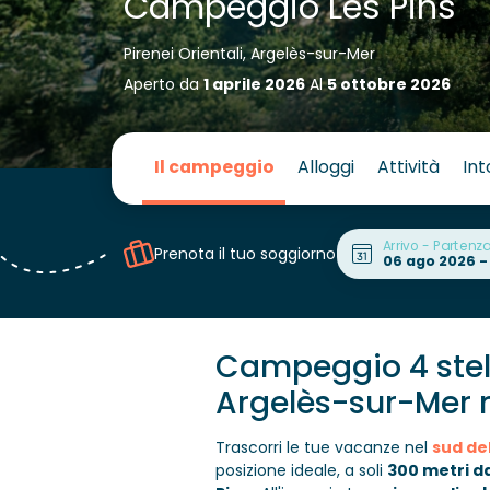
Campeggio Les Pins
Pirenei Orientali, Argelès-sur-Mer
Aperto da
1 aprile 2026
Al
5 ottobre 2026
Il campeggio
Alloggi
Attività
Int
Arrivo - Partenz
Prenota il tuo soggiorno
Campeggio 4 stell
Argelès-sur-Mer ne
Trascorri le tue vacanze nel
sud del
posizione ideale, a soli
300 metri da