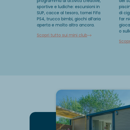
programma di attività creative,
del
S
sportive e ludiche
:
escursioni in
pisci
SUP, cacce al tesoro, tornei Fifa
di ci
PS4, trucco bimbi, giochi all’aria
far n
aperta e molto altro ancora
.
gioca
o sul
Scopri tutto sui mini club
Scopr