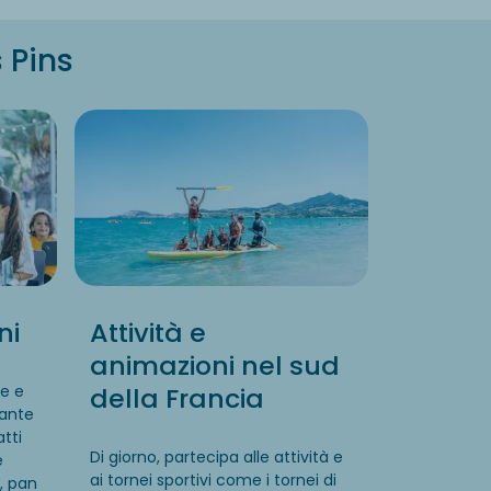
 Pins
ni
Attività e
animazioni nel sud
ne e
della Francia
rante
atti
Di giorno, partecipa alle
attività e
e
ai tornei sportivi
come i
tornei di
a, pan