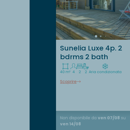
Sunelia Luxe 4p. 2
bdrms 2 bath
40 m²
4
2
2
Aria condizionata
Scoprire
Non disponibile
da
ven 07/08
su
ven 14/08