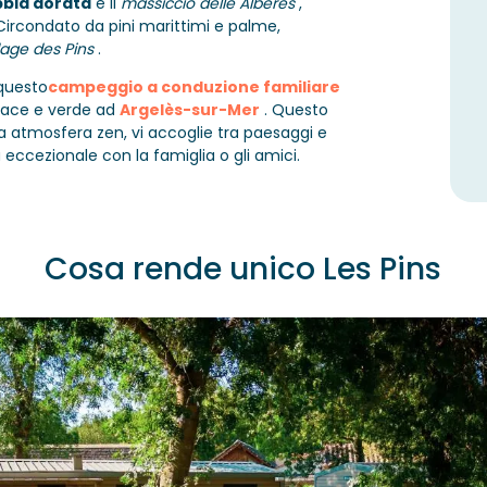
bbia dorata
e il
massiccio delle Albères
,
 Circondato da pini marittimi e palme,
Plage des Pins
.
 questo
campeggio a conduzione familiare
 pace e verde ad
Argelès-sur-Mer
. Questo
a atmosfera zen, vi accoglie tra paesaggi e
eccezionale con la famiglia o gli amici.
Cosa rende unico Les Pins