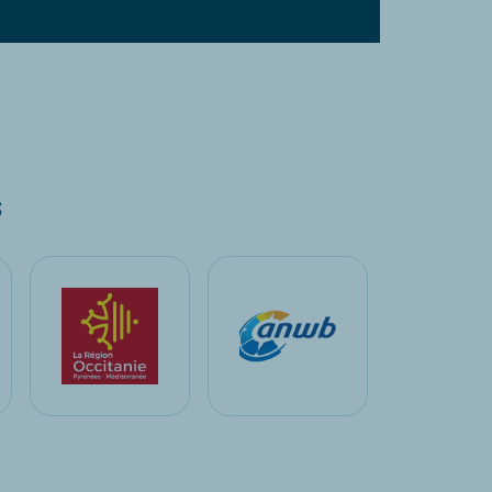
Completo!
Completo!
s