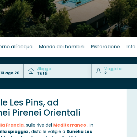
orno all'acqua
Mondo dei bambini
Ristorazione
Info 
a
Alloggio
Viaggiatori
e Les Pins,
ad
i Pirenei Orientali
la Francia,
sulle rive del
Mediterraneo
. In
lla spiaggia
, disfa le valigie a
Sunêlia Les