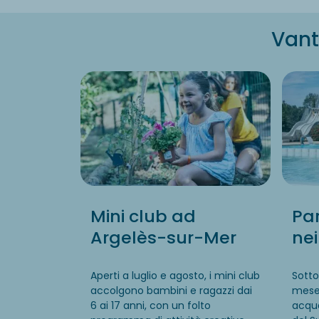
Vant
Mini club ad
Pa
Argelès-sur-Mer
nei
Aperti a luglio e agosto
, i
mini club
Sotto
accolgono bambini e ragazzi dai
mese
6 ai 17 anni
,
con un
folto
acqua