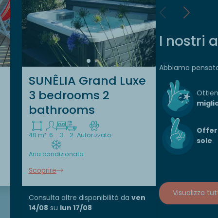
I nostri 
Abbiamo pensato 
SUNÊLIA Grand Luxe
Sunelia
3 bedrooms 2
Duo 2 p
Ottieni
migli
bathrooms
20 m²
2
1
Offer
40 m²
6
3
2
Autorizzato
Aria condizio
sole
Aria condizionata
Scoprire
Scoprire
Non disponib
Visualizza tutt
ven 14/08
Consulta altre disponibilità
da
ven
14/08
su
lun 17/08