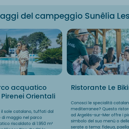
aggi del campeggio Sunêlia Les
rco acquatico
Ristorante Le Biki
 Pirenei Orientali
Conosci le
specialità catala
mediterranee
?
Questo risto
 il sole catalano, tuffati dal
ad
Argelès
-sur-
Mer
offre i pi
 di maggio nel
parco
simbolo del suo menù o dell
tico riscaldato di 1.950 m²
serate a tema:
fideua
, paell