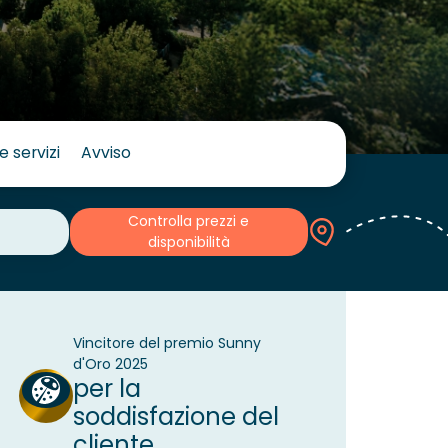
e servizi
Avviso
Controlla prezzi e
disponibilità
Vincitore del premio Sunny
d'Oro 2025
per la
soddisfazione del
cliente