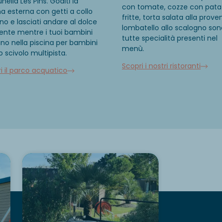
unêlia
Les
Pins
.
Goditi la
con tomate, cozze con pata
na esterna con getti a collo
fritte, torta salata alla prove
gno e lasciati andare al dolce
lombatello
allo scalogno
son
iente mentre i tuoi bambini
tutte specialità presenti nel
no nella
piscina per bambini
menù.
lo scivolo multipista
.
Scopri i nostri ristoranti
i il parco acquatico