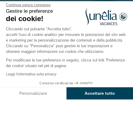
Continua senza consenso
Gestire le preferenze
Modulo di contatto
dei cookie!
Cliccando sul pulsante "Accetta tutto",
accetti l'uso di cookie analitici per misurare le prestazioni del sito web
Identità
e marketing per la personalizzazione dei contenuti e della pubblicità.
Cliccando su "Personalizza" puoi gestire le tue impostazioni e
ottenere maggiori informazioni sui cookie che utilizziamo.
Stato civile
Per modificare le tue preferenze in seguito, clicca sul link 'Preferenze
dei cookie' situato nel piè di pagina.
Leggi l'informativa sulla privacy
Nome
Consensi certificati da
Nome
Personalizzare
Accettare tutto
Axeptio consent
Piattaforma di Gestione del Consenso: Personalizza le tue opzi
Indirizzo e-mail
La nostra piattaforma ti consente di personalizzare e gestire le
Telefono