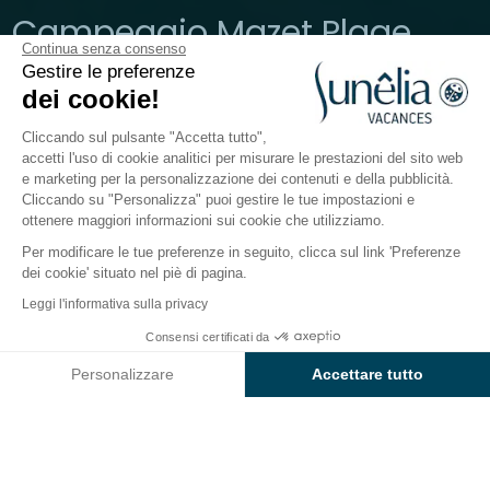
Campeggio Mazet Plage
Continua senza consenso
Gestire le preferenze
Ardèche, Berrias-et-Casteljau
dei cookie!
Aperto da
1 aprile 2026
Al
13 settembre 2026
Cliccando sul pulsante "Accetta tutto",
accetti l'uso di cookie analitici per misurare le prestazioni del sito web
e marketing per la personalizzazione dei contenuti e della pubblicità.
Il campeggio
Sistemazioni
Attività
A contatto co
Cliccando su "Personalizza" puoi gestire le tue impostazioni e
ottenere maggiori informazioni sui cookie che utilizziamo.
Per modificare le tue preferenze in seguito, clicca sul link 'Preferenze
Camping Mazet Plage: immersione
dei cookie' situato nel piè di pagina.
nelle Gole dell'Ardèche
Leggi l'informativa sulla privacy
Immerso in un
ambiente verdeggiante
Consensi certificati da
, il
Sunêlia
Controlla prezzi e disponibilità
Mazet Plage
Vi promette
vacanze rigeneranti in
Personalizzare
Accettare tutto
Ardèche
. Dimenticate l'orologio per vivere il
Axeptio consent
Piattaforma di Gestione del Consenso: Personalizza le tue opzi
momento presente in famiglia. Il nostro
camping a 4
stelle
Vi invita a rallentare grazie ai suoi servizi di alta
La nostra piattaforma ti consente di personalizzare e gestire le
qualità che soddisfano tutta la famiglia. Alternate un