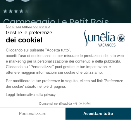
Campeggio Le Petit Bois
Continua senza consenso
Gestire le preferenze
Loire Atlantique, Guérande
dei cookie!
Aperto da
3 aprile 2026
Al
13 settembre 2026
Cliccando sul pulsante "Accetta tutto",
accetti l'uso di cookie analitici per misurare le prestazioni del sito web
e marketing per la personalizzazione dei contenuti e della pubblicità.
Il campeggio
Hébergements
Attività
Intorno all
Cliccando su "Personalizza" puoi gestire le tue impostazioni e
ottenere maggiori informazioni sui cookie che utilizziamo.
Per modificare le tue preferenze in seguito, clicca sul link 'Preferenze
Camping 4 stelle Le Petit Bois: scopri
dei cookie' situato nel piè di pagina.
la Côte d’Amour, nella Loira Atlantica
Leggi l'informativa sulla privacy
Immerso nel cuore di un bosco, tra saline e
Consensi certificati da
Controlla prezzi e disponibilità
spiagge sabbiose,
il Sunêlia Le Petit Bois promette
Personalizzare
Accettare tutto
una vacanza rigenerante.
Qui, nel
sud della
Axeptio consent
Piattaforma di Gestione del Consenso: Personalizza le tue opzi
Bretagna,
le famiglie possono vivere in libertà!