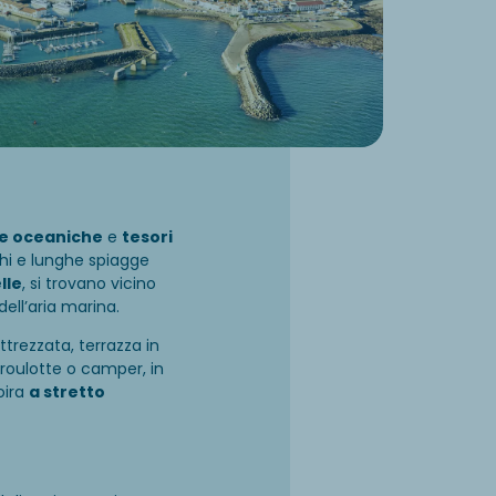
e oceaniche
e
tesori
chi e lunghe spiagge
lle
, si trovano vicino
ell’aria marina.
rezzata, terrazza in
 roulotte o camper, in
oira
a stretto