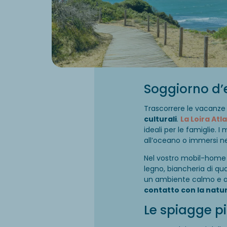
Soggiorno d’e
Trascorrere le vacanze
culturali
.
La Loira Atl
ideali per le famiglie. I
all’oceano o immersi ne
Nel vostro mobil-home 
legno, biancheria di qu
un ambiente calmo e al
contatto con la natu
Le spiagge pi