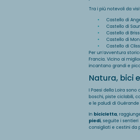
Tra i più notevoli da vi
Castello di Ange
Castello di Saum
Castello di Briss
Castello di Mo
Castello di Clis
Per un’avventura storica
Francia. Vicino ai migli
incantano grandi e picc
Natura, bici 
I Paesi della Loira sono
boschi, piste ciclabili, c
e le paludi di Guérande 
In
bicicletta
, raggiunge
piedi
, seguite i sentier
consigliati e cestini da 