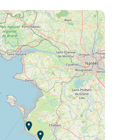
Volete scoprire :
Campeggio Le Petit Bois ?
Scoprire