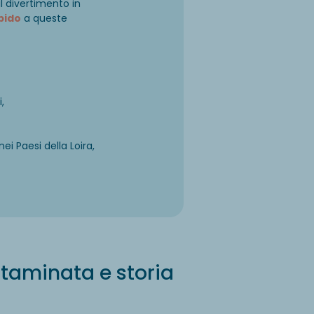
il divertimento in
pido
a queste
,
ei Paesi della Loira,
ntaminata e storia