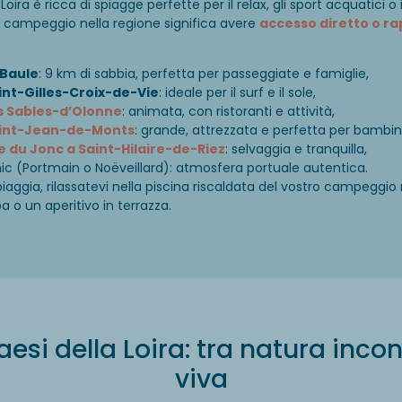
Loira è ricca di spiagge perfette per il relax, gli sport acquatici o 
n campeggio nella regione significa avere
accesso diretto o ra
 Baule
: 9 km di sabbia, perfetta per passeggiate e famiglie,
int-Gilles-Croix-de-Vie
: ideale per il surf e il sole,
es Sables-d’Olonne
: animata, con ristoranti e attività,
Saint-Jean-de-Monts
: grande, attrezzata e perfetta per bambini
e du Jonc a Saint-Hilaire-de-Riez
: selvaggia e tranquilla,
nic (Portmain o Noëveillard): atmosfera portuale autentica.
aggia, rilassatevi nella piscina riscaldata del vostro campeggio n
 o un aperitivo in terrazza.
si della Loira: tra natura inco
viva