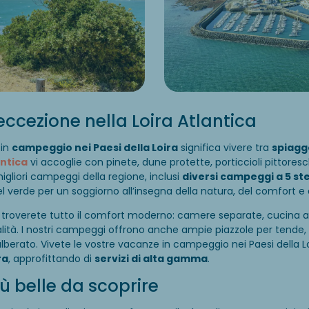
ccezione nella Loira Atlantica
 in
campeggio nei Paesi della Loira
significa vivere tra
spiagg
antica
vi accoglie con pinete, dune protette, porticcioli pittores
 migliori campeggi della regione, inclusi
diversi campeggi a 5 ste
l verde per un soggiorno all’insegna della natura, del comfort e d
troverete tutto il comfort moderno: camere separate, cucina att
alità. I nostri campeggi offrono anche ampie piazzole per tende,
berato. Vivete le vostre vacanze in campeggio nei Paesi della L
ra
, approfittando di
servizi di alta gamma
.
ù belle da scoprire