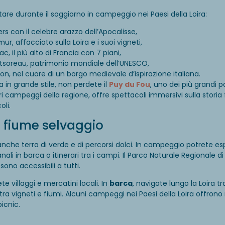
sitare durante il soggiorno in campeggio nei Paesi della Loira:
rs con il celebre arazzo dell’Apocalisse,
ur, affacciato sulla Loira e i suoi vigneti,
ac, il più alto di Francia con 7 piani,
ntsoreau, patrimonio mondiale dell’UNESCO,
son, nel cuore di un borgo medievale d’ispirazione italiana.
 in grande stile, non perdete il
Puy du Fou
, uno dei più grandi p
ori campeggi della regione, offre spettacoli immersivi sulla stori
oli.
e fiume selvaggio
 anche terra di verde e di percorsi dolci. In campeggio potrete esp
anali in barca o itinerari tra i campi. Il Parco Naturale Regionale di B
sono accessibili a tutti.
te villaggi e mercatini locali. In
barca
, navigate lungo la Loira t
i tra vigneti e fiumi. Alcuni campeggi nei Paesi della Loira offrono 
picnic.