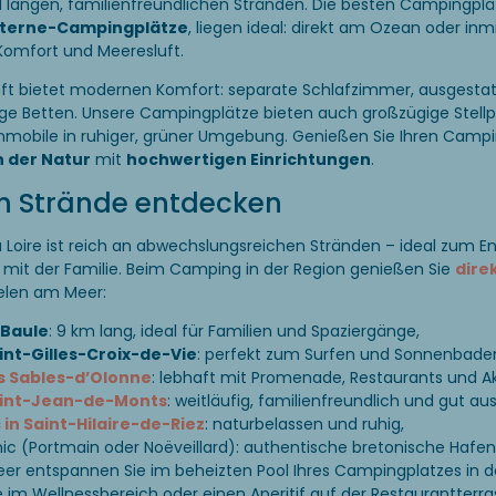
angen, familienfreundlichen Stränden. Die besten Campingplät
terne-Campingplätze
, liegen ideal: direkt am Ozean oder in
 Komfort und Meeresluft.
nft bietet modernen Komfort: separate Schlafzimmer, ausgestat
ge Betten. Unsere Campingplätze bieten auch großzügige Stellpl
bile in ruhiger, grüner Umgebung. Genießen Sie Ihren Campin
n der Natur
mit
hochwertigen Einrichtungen
.
n Strände entdecken
a Loire ist reich an abwechslungsreichen Stränden – ideal zum E
mit der Familie. Beim Camping in der Region genießen Sie
dire
elen am Meer:
 Baule
: 9 km lang, ideal für Familien und Spaziergänge,
int-Gilles-Croix-de-Vie
: perfekt zum Surfen und Sonnenbade
s Sables-d’Olonne
: lebhaft mit Promenade, Restaurants und Ak
aint-Jean-de-Monts
: weitläufig, familienfreundlich und gut au
in Saint-Hilaire-de-Riez
: naturbelassen und ruhig,
nic (Portmain oder Noëveillard): authentische bretonische Haf
 entspannen Sie im beheizten Pool Ihres Campingplatzes in den
im Wellnessbereich oder einen Aperitif auf der Restaurantterra