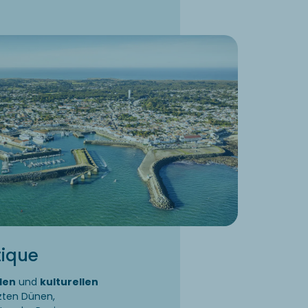
tique
den
und
kulturellen
zten Dünen,