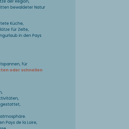
ze der Region,
mitten bewaldeter Natur
tete Küche,
ätze für Zelte,
gurlaub in den Pays
ntspannen, für
kten oder schnellen
n,
tivitäten,
sgestattet,
enatmosphäre.
 Pays de la Loire,
sse.