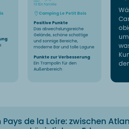
13 t
En famille
Wäh
is
Camping Le Petit Bois
Ca
Positive Punkte
obi
Das abwechslungsreiche
Gelände, schöne schattige
um 
ung
und sonnige Bereiche,
wa
s
moderne Bar und tolle Lagune
Kun
Punkte zur Verbesserung
de
Ein Trampolin für den
Außenbereich
ays de la Loire: zwischen Atla