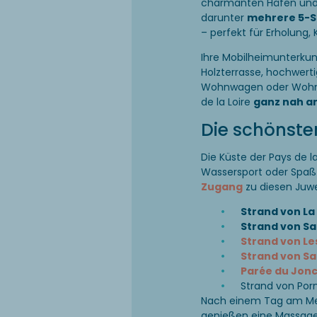
charmanten Häfen und l
darunter
mehrere 5-S
– perfekt für Erholung,
Ihre Mobilheimunterku
Holzterrasse, hochwerti
Wohnwagen oder Wohnmo
de la Loire
ganz nah a
Die schönste
Die Küste der Pays de l
Wassersport oder Spaß 
Zugang
zu diesen Juw
Strand von La
Strand von Sa
Strand von Le
Strand von S
Parée du Jonc 
Strand von Por
Nach einem Tag am Meer
genießen eine Massage 