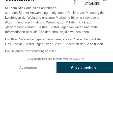
Öffnen von
4. April 2026
Bis
1. November 2026
Mit dem Klick auf „Alles annehmen“
stimmen Sie der Verwendung analytischer Cookies zur Messung der
Leistungen der Webseite und zum Marketing für eine individuelle
Abstimmung von Inhalt und Werbung zu. Mit dem Klick auf
Der Campingplatz
Unterkünfte
Freizeitangebot
„Abstimmen“ können Sie Ihre Einstellungen verwalten und mehr
Informationen über die Cookies erhalten, die wir benutzen.
Um Ihre Präferenzen später zu ändern, klicken Sie einfach auf den
Camping Erreka: eine Auszeit im
Link 'Cookie-Einstellungen', den Sie im Fußbereich der Seite finden.
Herzen des Baskenlandes
Die Datenschutzbestimmungen lesen
Zwischen steilen Klippen und den Wellen des Ozeans
Zustimmungen bescheinigt von
Preise & Verfügbarkeit prüfen
können Sie sich von der perfekten Kombination aus
Abstimmen
Alles annehmen
der
wilden Natur und der lebendigen Kultur
des
Axeptio consent
Einwilligungsmanagementplattform: Passen Sie Ihre Optionen 
Baskenlandes
verzaubern lassen.
Der städtische Campingplatz Sunêlia Erreka lockt mit
Unsere Plattform ermöglicht es Ihnen, Ihre Datenschutzeinstell
einer fantastischen Aussicht auf die
Pyrenäen
und ist
der ideale Ort für Surfer und Abenteuerlustige. Dank
seiner einzigartigen Lage
im Zentrum von Bidart
können Sie Ihr Surfbrett nehmen und zum Ozean