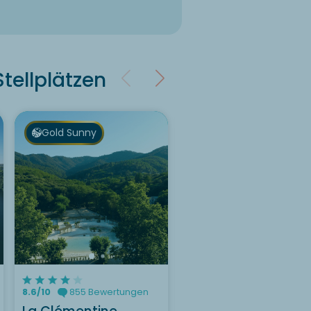
tellplätzen
Gold Sunny
Lust auf die :
Lust auf die :
Camping L'Argentière
Camping Erreka ?
?
Entdecken Sie
Entdecken Sie
8.3/10
449 Bewertunge
8.6/10
855 Bewertungen