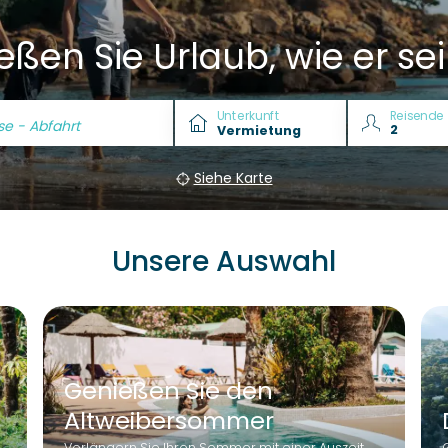
ßen Sie Urlaub, wie er sei
Unterkunft
Reisende
se - Abfahrt
Siehe Karte
Unsere Auswahl
Genießen Sie den
Altweibersommer
Verlängern Sie Ihren Sommer mit einer Auszeit