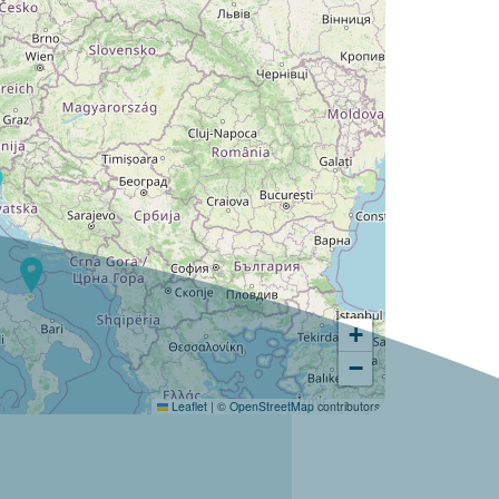
+
−
Leaflet
|
©
OpenStreetMap
contributors