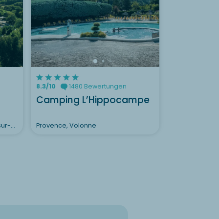
Camping Er
Forge ?
Entdecke
Entdecken Sie
8.8/10
1253
8.3/10
1480 Bewertungen
Camping 
Camping L’Hippocampe
Champé
Pyrenäen-Orientales, Argelès-sur-Mer
Provence, Volonne
Vogesen, Bus