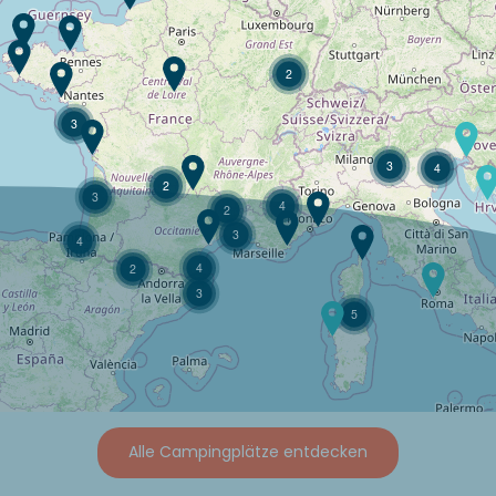
2
3
3
4
2
3
4
2
3
4
4
2
3
5
Alle Campingplätze entdecken