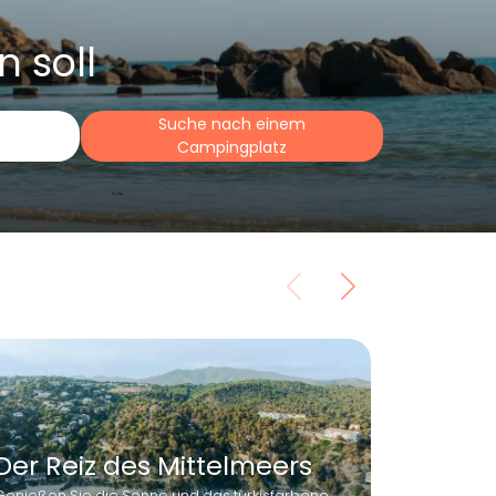
n soll
Suche nach einem
Campingplatz
Der Reiz des Mittelmeers
Frühb
Genießen Sie die Sonne und das türkisfarbene
Buchen Sie 