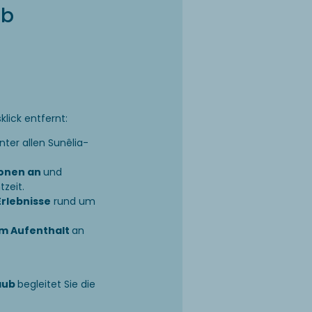
ub
klick entfernt:
nter allen Sunêlia-
ionen an
und
tzeit.
Erlebnisse
rund um
em Aufenthalt
an
aub
begleitet Sie die