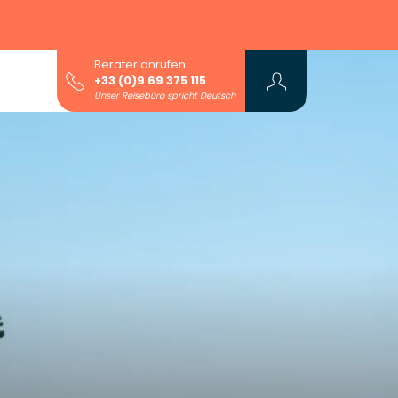
Berater anrufen
+33 (0)9 69 375 115
Unser Reisebüro spricht Deutsch