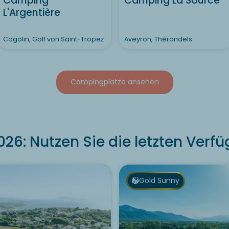
Camping
Camping La Source
L'Argentière
Cogolin, Golf von Saint-Tropez
Aveyron, Thérondels
Campingplätze ansehen
6: Nutzen Sie die letzten Verfü
Gold Sunny