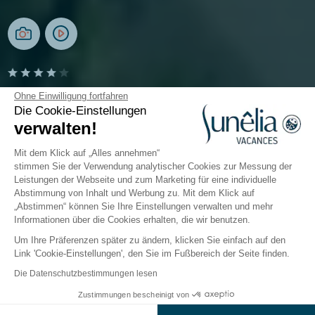
Camping Les Pins
Ohne Einwilligung fortfahren
Die Cookie-Einstellungen
verwalten!
Pyrenäen-Orientales, Argelès-sur-Mer
Öffnen von
1. April 2026
Bis
5. Oktober 2026
Mit dem Klick auf „Alles annehmen“
stimmen Sie der Verwendung analytischer Cookies zur Messung der
Leistungen der Webseite und zum Marketing für eine individuelle
Abstimmung von Inhalt und Werbung zu. Mit dem Klick auf
Der Campingplatz
Unterkünfte
Freizeitangebot
„Abstimmen“ können Sie Ihre Einstellungen verwalten und mehr
Informationen über die Cookies erhalten, die wir benutzen.
Um Ihre Präferenzen später zu ändern, klicken Sie einfach auf den
4-Sterne-Campingplatz Les Pins
in
Link 'Cookie-Einstellungen', den Sie im Fußbereich der Seite finden.
Argelès-sur-Mer in den Pyrénées-
Die Datenschutzbestimmungen lesen
Orientales
Zustimmungen bescheinigt von
Preise & Verfügbarkeit prüfen