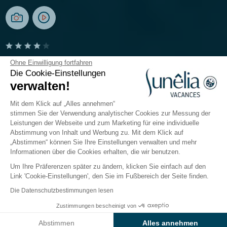
La Clémentine
Ohne Einwilligung fortfahren
Die Cookie-Einstellungen
verwalten!
Les Cévennes, Alès
Öffnen von
17. April 2026
Bis
20. September 2026
Mit dem Klick auf „Alles annehmen“
stimmen Sie der Verwendung analytischer Cookies zur Messung der
Leistungen der Webseite und zum Marketing für eine individuelle
Abstimmung von Inhalt und Werbung zu. Mit dem Klick auf
Der Campingplatz
Unterkünfte
Freizeitangebot
„Abstimmen“ können Sie Ihre Einstellungen verwalten und mehr
Informationen über die Cookies erhalten, die wir benutzen.
Um Ihre Präferenzen später zu ändern, klicken Sie einfach auf den
4-Sterne-Campingplatz La
Link 'Cookie-Einstellungen', den Sie im Fußbereich der Seite finden.
Clémentine, in der Nähe von Alès in
Die Datenschutzbestimmungen lesen
den Cevennen
Zustimmungen bescheinigt von
Preise & Verfügbarkeit prüfen
Abstimmen
Alles annehmen