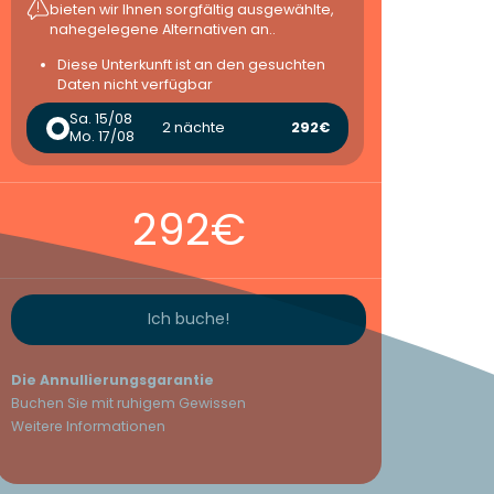
bieten wir Ihnen sorgfältig ausgewählte,
nahegelegene Alternativen an..
Diese Unterkunft ist an den gesuchten
Daten nicht verfügbar
Sa. 15/08
2 nächte
292€
Mo. 17/08
292€
Ich buche!
Die Annullierungsgarantie
Buchen Sie mit ruhigem Gewissen
Weitere Informationen