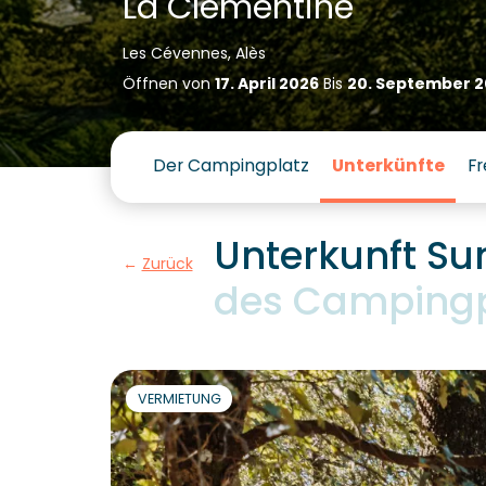
La Clémentine
Les Cévennes, Alès
Öffnen von
17. April 2026
Bis
20. September 2
Der Campingplatz
Unterkünfte
Fr
Unterkunft Su
Zurück
des Campingp
VERMIETUNG