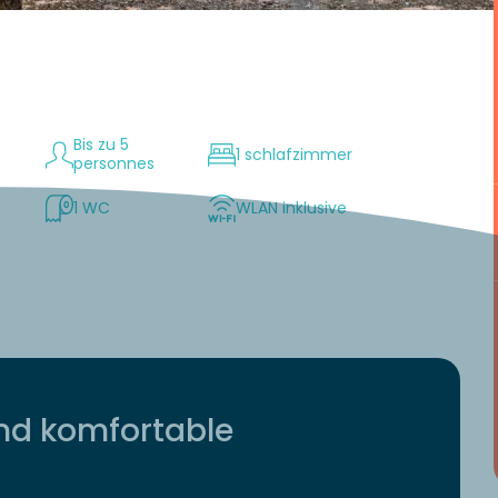
Bis zu 5
1 schlafzimmer
personnes
1 WC
WLAN inklusive
nd komfortable