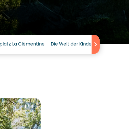
latz La Clémentine
Die Welt der Kinder auf dem Sunê
1 / 4