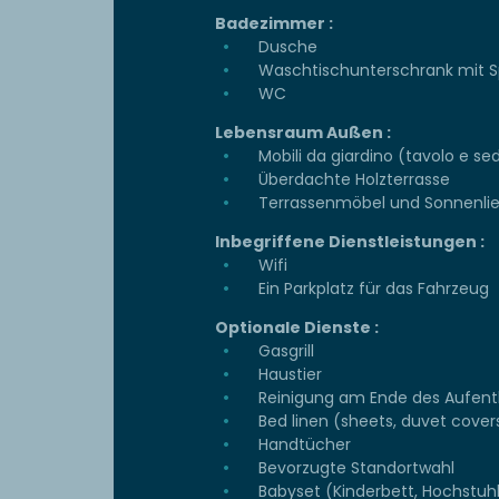
Badezimmer :
Dusche
Waschtischunterschrank mit S
WC
Lebensraum Außen :
Mobili da giardino (tavolo e se
Überdachte Holzterrasse
Terrassenmöbel und Sonnenli
Inbegriffene Dienstleistungen :
Wifi
Ein Parkplatz für das Fahrzeug
Optionale Dienste :
Gasgrill
Haustier
Reinigung am Ende des Aufent
Bed linen (sheets, duvet cover
Handtücher
Bevorzugte Standortwahl
Babyset (Kinderbett, Hochstuh