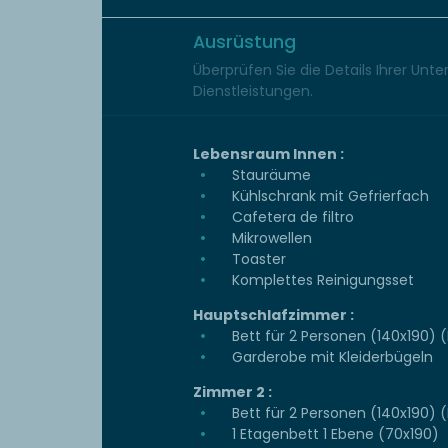
Ausrüstung
Überprüfen Sie die Details Ihrer Unt
Dienstleistungen.
Lebensraum Innen :
Stauräume
Kühlschrank mit Gefrierfach
Cafetera de filtro
Mikrowellen
Toaster
Komplettes Reinigungsset
Hauptschlafzimmer :
Bett für 2 Personen (140x190) 
Garderobe mit Kleiderbügeln
Zimmer 2 :
Bett für 2 Personen (140x190) 
1 Etagenbett 1 Ebene (70x190)