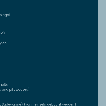
piegel
die)
egen
halts
s and pillowcases)
l, Badewanne) (kann einzeln gebucht werden)