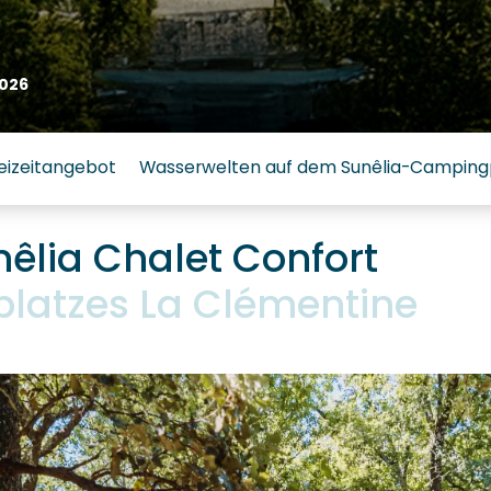
026
eizeitangebot
Wasserwelten auf dem Sunêlia-Campingp
nêlia Chalet Confort
latzes La Clémentine