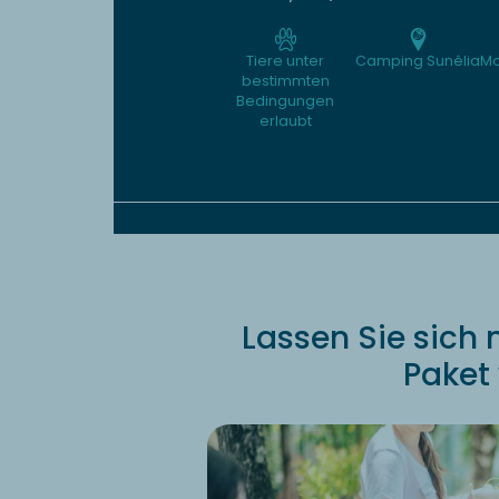
Tiere unter
Camping Sunêlia
Mo
bestimmten
Bedingungen
erlaubt
Lassen Sie sich 
Paket