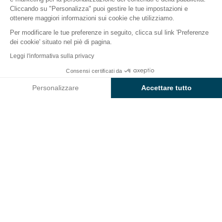
Il campeggio
Alloggi
Attività
Intorno all'acqua
Cliccando su "Personalizza" puoi gestire le tue impostazioni e
ottenere maggiori informazioni sui cookie che utilizziamo.
Per modificare le tue preferenze in seguito, clicca sul link 'Preferenze
dei cookie' situato nel piè di pagina.
Indietro
Leggi l'informativa sulla privacy
Alloggio Sunêlia Chalet Confort
Da
Consensi certificati da
Prenota
292€
di Campeggio La Clémentine
Personalizzare
Accettare tutto
Axeptio consent
Piattaforma di Gestione del Consenso: Personalizza le tue opzi
La nostra piattaforma ti consente di personalizzare e gestire le
ALLOGGIO
1 / 4