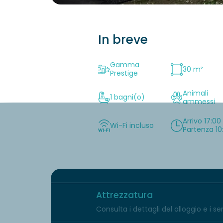
In breve
Gamma
30 m²
Prestige
Animali
1 bagni(o)
ammessi
Arrivo 17:00
Wi-Fi incluso
Partenza 10
Attrezzatura
Consulta i dettagli del alloggio e i serv