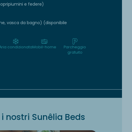
copripiumini e federe)
one, vasca da bagno) (disponibile
Aria condizionata
Mobil-home
Parcheggio
gratuito
i nostri Sunêlia Beds