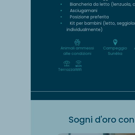
Biancheria da letto (lenzuola, 
Asciugamani
Posizione preferita
Kit per bambini (letto, seggiol
individualmente)
Animali ammessi
Campeggio
alle condizioni
Sunêlia
Terrazza
Wifi
Sogni d'oro con 