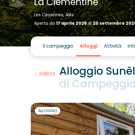
La Clémentine
Les Cévennes, Alès
Aperto da
17 aprile 2026
Al
20 settembre 202
Il campeggio
Alloggi
Attività
Int
Alloggio Sunêl
Indietro
di Campeggio
ALLOGGIO