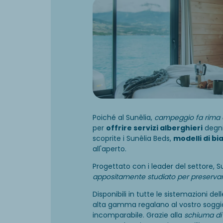
Poiché al Sunêlia,
campeggio fa rima 
per
offrire servizi alberghieri
degni
scoprite i Sunêlia Beds,
modelli di bi
all'aperto.
Progettato con i leader del settore, S
appositamente studiato per preservar
Disponibili in tutte le sistemazioni del
alta gamma regalano al vostro soggi
incomparabile. Grazie alla
schiuma di