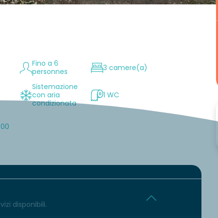
Fino a 6
3 camere(a)
personnes
Sistemazione
con aria
1 WC
condizionata
:00
izi disponibili.