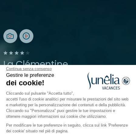
La Clémentine
Continua senza consenso
Gestire le preferenze
Les Cévennes, Alès
dei cookie!
Aperto da
17 aprile 2026
Al
20 settembre 2026
Cliccando sul pulsante "Accetta tutto",
accetti l'uso di cookie analitici per misurare le prestazioni del sito web
e marketing per la personalizzazione dei contenuti e della pubblicità.
Il campeggio
Alloggi
Attività
Intorno all'acqua
Cliccando su "Personalizza" puoi gestire le tue impostazioni e
ottenere maggiori informazioni sui cookie che utilizziamo.
Per modificare le tue preferenze in seguito, clicca sul link 'Preferenze
Animazioni del campeggio
dei cookie' situato nel piè di pagina.