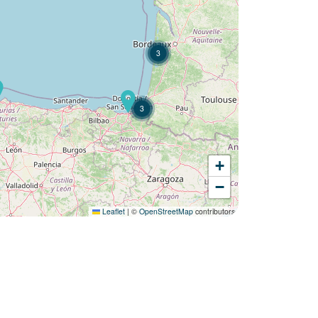
3
3
+
Lust auf die :
−
Camping Les Places Dorées ?
Leaflet
|
©
OpenStreetMap
contributors
Entdecken Sie