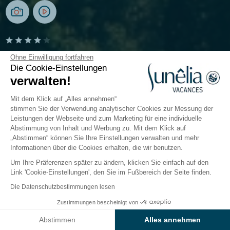
Camping Erreka
Ohne Einwilligung fortfahren
Die Cookie-Einstellungen
verwalten!
Bidart, Baskenland
Öffnen von
4. April 2026
Bis
1. November 2026
Mit dem Klick auf „Alles annehmen“
stimmen Sie der Verwendung analytischer Cookies zur Messung der
Leistungen der Webseite und zum Marketing für eine individuelle
Abstimmung von Inhalt und Werbung zu. Mit dem Klick auf
nderwelt
Gastronomie
Info & Dienstleistungen
Be
„Abstimmen“ können Sie Ihre Einstellungen verwalten und mehr
Informationen über die Cookies erhalten, die wir benutzen.
Um Ihre Präferenzen später zu ändern, klicken Sie einfach auf den
Dienstleistungen und
Link 'Cookie-Einstellungen', den Sie im Fußbereich der Seite finden.
praktische Infos des
Die Datenschutzbestimmungen lesen
Campings Sunêlia l‘Erreka
Zustimmungen bescheinigt von
Preise & Verfügbarkeit prüfen
Abstimmen
Alles annehmen
Erleichtern Sie sich den Urlaub und nutzen Sie die