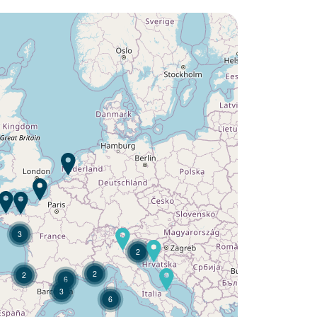
Lust auf die :
Camping L'Argentière ?
Entdecken Sie
3
2
2
2
6
3
6