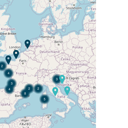
Camping L'Argentière ?
Entdecken Sie
2
4
3
3
2
2
4
8
5