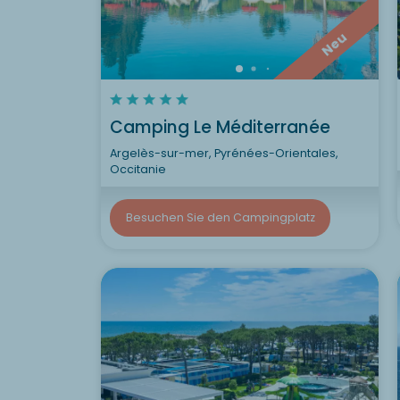
Neu
Camping Le Méditerranée
Argelès-sur-mer, Pyrénées-Orientales,
Occitanie
Besuchen Sie den Campingplatz