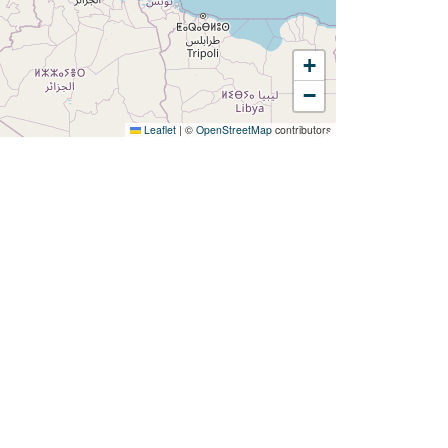
+
Lust auf die :
−
Camping Fontaine Vieille ?
Leaflet
|
©
OpenStreetMap
contributors
Entdecken Sie