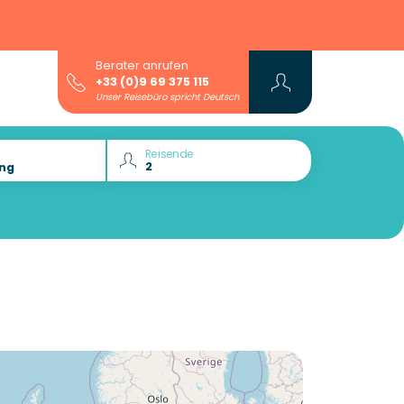
Berater anrufen
+33 (0)9 69 375 115
Unser Reisebüro spricht Deutsch
Reisende
Lust auf die :