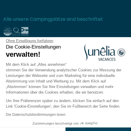
Alle unsere Campingplätze sind beschriftet
Ohne Einwilligung fortfahren
Sichere Bezahlung
Die Cookie-Einstellungen
verwalten!
Mit dem Klick auf „Alles annehmen“
stimmen Sie der Verwendung analytischer Cookies zur Messung der
Häufig gestellte Fragen
Leistungen der Webseite und zum Marketing für eine individuelle
Allgemeine Verkaufsbedingungen
Abstimmung von Inhalt und Werbung zu. Mit dem Klick auf
„Abstimmen“ können Sie Ihre Einstellungen verwalten und mehr
Datenschutzrichtlinie
Informationen über die Cookies erhalten, die wir benutzen.
Rechtliche Hinweise
Um Ihre Präferenzen später zu ändern, klicken Sie einfach auf den
Seitenverzeichnis
Link 'Cookie-Einstellungen', den Sie im Fußbereich der Seite finden.
Cookie-Einstellungen verwalten
Die Datenschutzbestimmungen lesen
Die Sunêlia-App
Zustimmungen bescheinigt von
Ergebnisse auf der Karte anzeigen