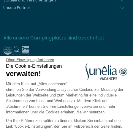
Vorteile und Versicherungen
Unsere Partner
Alle unsere Campingplätze sind beschriftet
Ohne Einwilligung fortfahren
Sichere Bezahlung
Die Cookie-Einstellungen
verwalten!
Mit dem Klick auf „Alles annehmen“
stimmen Sie der Verwendung analytischer Cookies zur Messung der
Häufig gestellte Fragen
Leistungen der Webseite und zum Marketing für eine individuelle
Allgemeine Verkaufsbedingungen
Abstimmung von Inhalt und Werbung zu. Mit dem Klick auf
„Abstimmen“ können Sie Ihre Einstellungen verwalten und mehr
Datenschutzrichtlinie
Informationen über die Cookies erhalten, die wir benutzen.
Rechtliche Hinweise
Um Ihre Präferenzen später zu ändern, klicken Sie einfach auf den
Seitenverzeichnis
Link 'Cookie-Einstellungen', den Sie im Fußbereich der Seite finden.
Cookie-Einstellungen verwalten