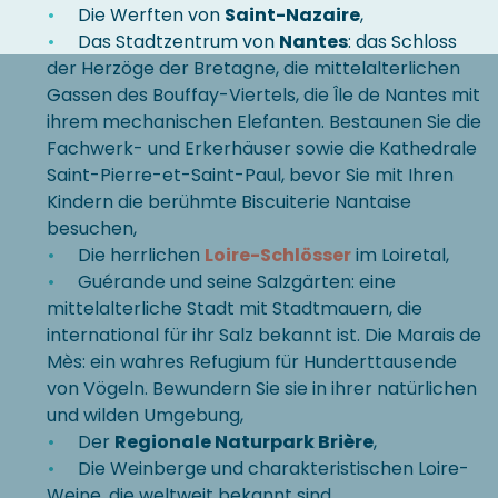
Die Werften von
Saint-Nazaire
,
Das Stadtzentrum von
Nantes
: das Schloss
der Herzöge der Bretagne, die mittelalterlichen
Gassen des Bouffay-Viertels, die Île de Nantes mit
ihrem mechanischen Elefanten. Bestaunen Sie die
Fachwerk- und Erkerhäuser sowie die Kathedrale
Saint-Pierre-et-Saint-Paul, bevor Sie mit Ihren
Kindern die berühmte Biscuiterie Nantaise
besuchen,
Die herrlichen
Loire-Schlösser
im Loiretal,
Guérande und seine Salzgärten: eine
mittelalterliche Stadt mit Stadtmauern, die
international für ihr Salz bekannt ist. Die Marais de
Mès: ein wahres Refugium für Hunderttausende
von Vögeln. Bewundern Sie sie in ihrer natürlichen
und wilden Umgebung,
Der
Regionale Naturpark Brière
,
Die Weinberge und charakteristischen Loire-
Weine, die weltweit bekannt sind.