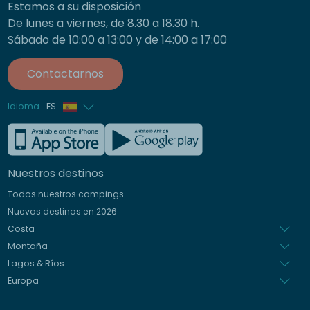
Estamos a su disposición
De lunes a viernes, de 8.30 a 18.30 h.
Sábado de 10:00 a 13:00 y de 14:00 a 17:00
Contactarnos
Idioma
ES
Francés
Inglés
Nuestros destinos
Alemán
Todos nuestros campings
Italiano
Nuevos destinos en 2026
Holandés
Costa
Montaña
Lagos & Ríos
Europa