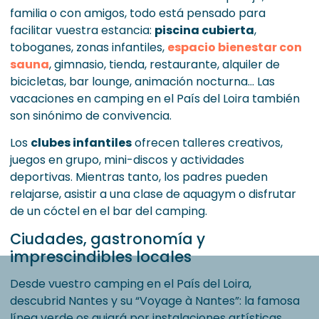
familia o con amigos, todo está pensado para
facilitar vuestra estancia:
piscina cubierta
,
toboganes, zonas infantiles,
espacio bienestar con
sauna
, gimnasio, tienda, restaurante, alquiler de
bicicletas, bar lounge, animación nocturna... Las
vacaciones en camping en el País del Loira también
son sinónimo de convivencia.
Los
clubes infantiles
ofrecen talleres creativos,
juegos en grupo, mini-discos y actividades
deportivas. Mientras tanto, los padres pueden
relajarse, asistir a una clase de aquagym o disfrutar
de un cóctel en el bar del camping.
Ciudades, gastronomía y
imprescindibles locales
Desde vuestro camping en el País del Loira,
descubrid Nantes y su “Voyage à Nantes”: la famosa
línea verde os guiará por instalaciones artísticas,