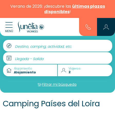
Verano de 2026: ¡descubre las
últimas plazas
disponibles
!
MENÚ
Destino, camping, actividad, etc.
Llegada - Salida
Alojamiento
Viajeros
Filtrar mi búsqueda
Camping Países del Loira