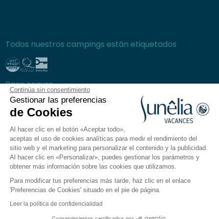
Todos nuestros campings están etiquetados
Pago seguro
Continúa sin consentimiento
Gestionar las preferencias
de Cookies
Al hacer clic en el botón «Aceptar todo»,
Preguntas frecuentes
aceptas el uso de cookies analíticas para medir el rendimiento del
Condiciones generales de venta
sitio web y el marketing para personalizar el contenido y la publicidad.
Al hacer clic en «Personalizar», puedes gestionar los parámetros y
Política de privacidad
obtener más información sobre las cookies que utilizamos.
Aviso legal
Para modificar tus preferencias más tarde, haz clic en el enlace
Plano del sitio
'Preferencias de Cookies' situado en el pie de página.
Preferencias de cookies
Leer la política de confidencialidad
La aplicación Sunêlia
Consentimientos certificados por