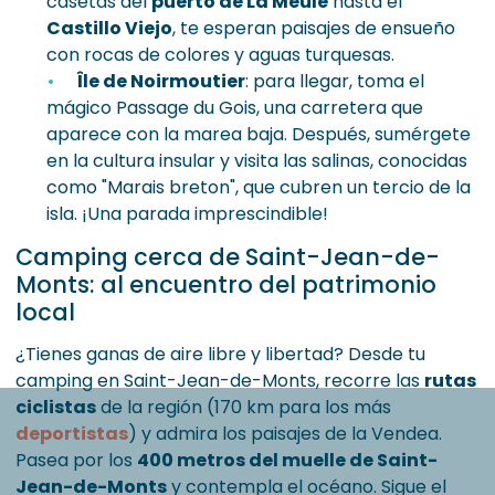
casetas del
puerto de La Meule
hasta el
Castillo Viejo
, te esperan paisajes de ensueño
con rocas de colores y aguas turquesas.
Île de Noirmoutier
: para llegar, toma el
mágico Passage du Gois, una carretera que
aparece con la marea baja. Después, sumérgete
en la cultura insular y visita las salinas, conocidas
como "Marais breton", que cubren un tercio de la
isla. ¡Una parada imprescindible!
Camping cerca de Saint-Jean-de-
Monts: al encuentro del patrimonio
local
¿Tienes ganas de aire libre y libertad? Desde tu
camping en Saint-Jean-de-Monts, recorre las
rutas
ciclistas
de la región (170 km para los más
deportistas
) y admira los paisajes de la Vendea.
Pasea por los
400 metros del muelle de Saint-
Jean-de-Monts
y contempla el océano. Sigue el