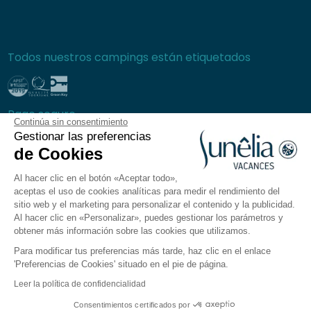
Todos nuestros campings están etiquetados
Pago seguro
Continúa sin consentimiento
Gestionar las preferencias
de Cookies
Al hacer clic en el botón «Aceptar todo»,
Preguntas frecuentes
aceptas el uso de cookies analíticas para medir el rendimiento del
Condiciones generales de venta
sitio web y el marketing para personalizar el contenido y la publicidad.
Al hacer clic en «Personalizar», puedes gestionar los parámetros y
Política de privacidad
obtener más información sobre las cookies que utilizamos.
Aviso legal
Para modificar tus preferencias más tarde, haz clic en el enlace
Plano del sitio
'Preferencias de Cookies' situado en el pie de página.
Preferencias de cookies
Leer la política de confidencialidad
La aplicación Sunêlia
Consentimientos certificados por