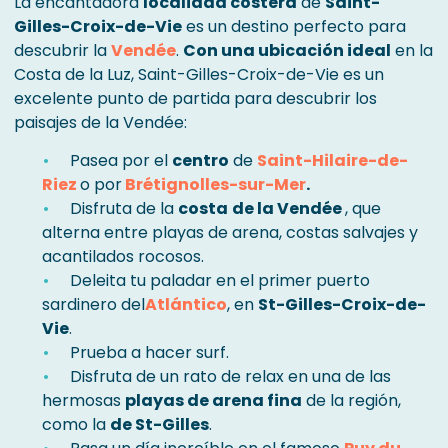
La encantadora
localidad costera
de
Saint-
Gilles-Croix-de-Vie
es un destino perfecto para
descubrir la
Vendée
.
Con una ubicación ideal
en la
Costa de la Luz, Saint-Gilles-Croix-de-Vie es un
excelente punto de partida para descubrir los
paisajes de la Vendée:
Pasea por el
centro
de
Saint-Hilaire-de-
Riez
o por
Brétignolles-sur-Mer
.
Disfruta de la
costa
de la Vendée
, que
alterna entre playas de arena, costas salvajes y
acantilados rocosos.
Deleita tu paladar en el primer puerto
sardinero del
Atlántico
, en
St-Gilles-Croix-de-
Vie
.
Prueba a hacer surf.
Disfruta de un rato de relax en una de las
hermosas
playas de arena fina
de la región,
como la
de St-Gilles
.