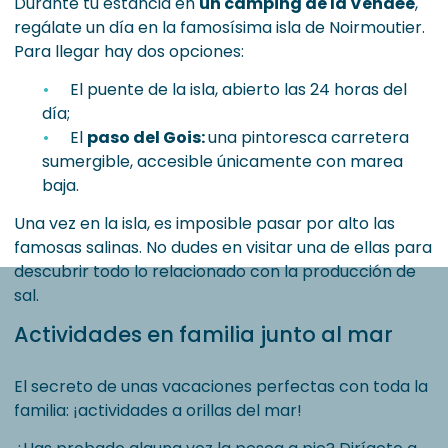
Durante tu estancia en
un camping de la Vendée
,
regálate un día en la famosísima isla de Noirmoutier.
Para llegar hay dos opciones:
El puente de la isla, abierto las 24 horas del
día;
El
paso del Gois:
una pintoresca carretera
sumergible, accesible únicamente con marea
baja.
Una vez en la isla, es imposible pasar por alto las
famosas salinas. No dudes en visitar una de ellas para
descubrir todo lo relacionado con la producción de
sal.
Actividades en familia junto al mar
El secreto de unas vacaciones perfectas con toda la
familia: ¡actividades a orillas del mar!