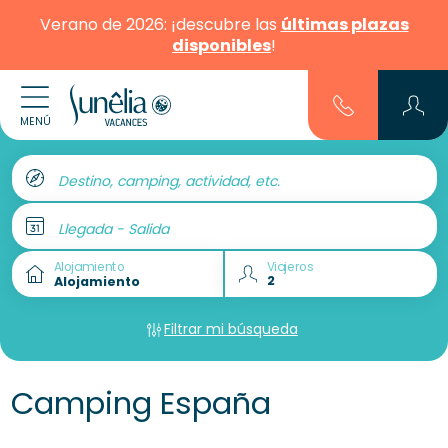
Verano de 2026: ¡descubre las
últimas plazas
disponibles
!
MENÚ
Destino, camping, actividad, etc.
Llegada - Salida
Alojamiento
Viajeros
Filtrar mi búsqueda
Camping España