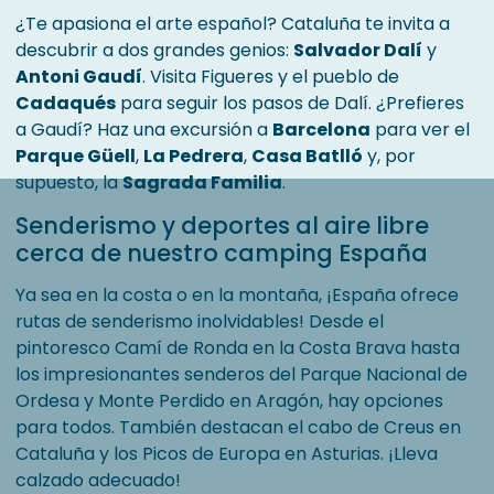
¿Te apasiona el arte español? Cataluña te invita a
descubrir a dos grandes genios:
Salvador Dalí
y
Antoni Gaudí
. Visita Figueres y el pueblo de
Cadaqués
para seguir los pasos de Dalí. ¿Prefieres
a Gaudí? Haz una excursión a
Barcelona
para ver el
Parque Güell
,
La Pedrera
,
Casa Batlló
y, por
supuesto, la
Sagrada Familia
.
Senderismo y deportes al aire libre
cerca de nuestro camping España
Ya sea en la costa o en la montaña, ¡España ofrece
rutas de senderismo inolvidables! Desde el
pintoresco Camí de Ronda en la Costa Brava hasta
los impresionantes senderos del Parque Nacional de
Ordesa y Monte Perdido en Aragón, hay opciones
para todos. También destacan el cabo de Creus en
Cataluña y los Picos de Europa en Asturias. ¡Lleva
calzado adecuado!