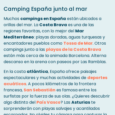
Camping España junto al mar
Muchos
campings en España
están ubicados a
orillas del mar. La
Costa Brava
es una de las
regiones favoritas, con lo mejor del
Mar
Mediterráneo
: playas doradas, aguas turquesas y
encantadores pueblos como
Tossa de Mar
. Otros
campings junto a las
playas de la Costa Brava
están más cerca de la animada Barcelona. Alterna
descanso en la arena con paseos por Las Ramblas.
En la costa
atlántica
, España ofrece paisajes
espectaculares y muchas actividades de
deportes
acuáticos
. A pocos kilómetros de la frontera
francesa,
San Sebastián
es famosa entre los
surfistas por la fuerza de sus olas. ¿Quieres descubrir
algo distinto del
País Vasco
? Las
Asturias
te
sorprenderán con playas salvajes y acantilados
escarpados. No olvides tu cámara para capturar la